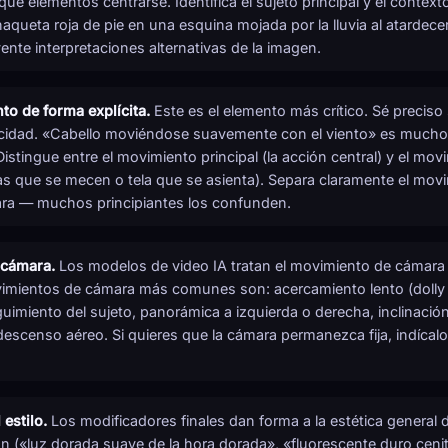
qué elementos centrarse. Identifica el sujeto principal y el contex
aqueta roja de pie en una esquina mojada por la lluvia al atardece
ente interpretaciones alternativas de la imagen.
to de forma explícita.
Este es el elemento más crítico. Sé preci
cidad. «Cabello moviéndose suavemente con el viento» es mucho
istingue entre el movimiento principal (la acción central) y el mov
 que se mecen o tela que se asienta). Separa claramente el movim
ra — muchos principiantes los confunden.
 cámara.
Los modelos de video IA tratan el movimiento de cámar
vimientos de cámara más comunes son: acercamiento lento (dolly 
uimiento del sujeto, panorámica a izquierda o derecha, inclinación 
 descenso aéreo. Si quieres que la cámara permanezca fija, indícal
 estilo.
Los modificadores finales dan forma a la estética general de
ón («luz dorada suave de la hora dorada», «fluorescente duro cenit