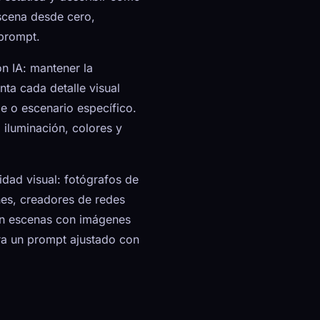
scena desde cero,
 prompt.
n IA: mantener la
ta cada detalle visual
je o escenario específico.
 iluminación, colores y
idad visual: fotógrafos de
nes, creadores de redes
zan escenas con imágenes
ra un prompt ajustado con