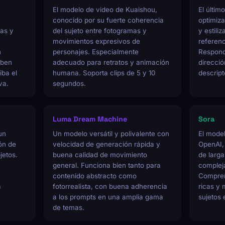
El modelo de video de Kuaishou,
El últi
conocido por su fuerte coherencia
optimiz
las y
del sujeto entre fotogramas y
y estili
movimientos expresivos de
referenc
n
personajes. Especialmente
Responde
eben
adecuado para retratos y animación
direcció
iba el
humana. Soporta clips de 5 y 10
descript
va.
segundos.
Luma Dream Machine
Sora
un
Un modelo versátil y polivalente con
El mode
ón de
velocidad de generación rápida y
OpenAI,
jetos.
buena calidad de movimiento
de larg
general. Funciona bien tanto para
complej
contenido abstracto como
Compren
a
fotorrealista, con buena adherencia
ricas y 
a los prompts en una amplia gama
sujetos 
de temas.