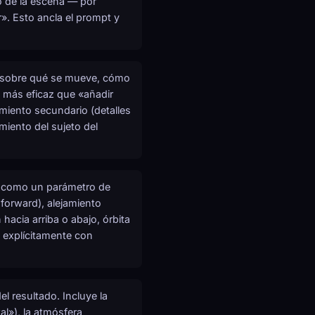
to de la escena — por
r». Esto ancla el prompt y
so sobre qué se mueve, cómo
 más eficaz que «añadir
imiento secundario (detalles
iento del sujeto del
a como un parámetro de
forward), alejamiento
hacia arriba o abajo, órbita
o explícitamente con
l resultado. Incluye la
al»), la atmósfera