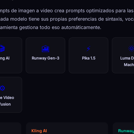
pts de imagen a video crea prompts optimizados para las 
Cada modelo tiene sus propias preferencias de sintaxis, vo
amienta gestiona todo eso automáticamente.
🎬
🎦
⚡

ing AI
Runway Gen-3
Pika 1.5
Luma D
Mach
⚙️
le Video
fusion
Kling AI
Runway