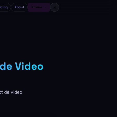
icing
About
Probar →
☀️
 de Video
pt de video