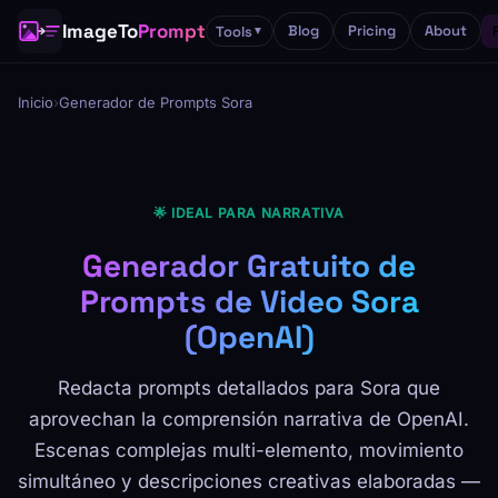
ImageTo
Prompt
Blog
Pricing
About
Tools
▼
Inicio
›
Generador de Prompts Sora
🌟 IDEAL PARA NARRATIVA
Generador Gratuito de
Prompts de Video Sora
(OpenAI)
Redacta prompts detallados para Sora que
aprovechan la comprensión narrativa de OpenAI.
Escenas complejas multi-elemento, movimiento
simultáneo y descripciones creativas elaboradas —