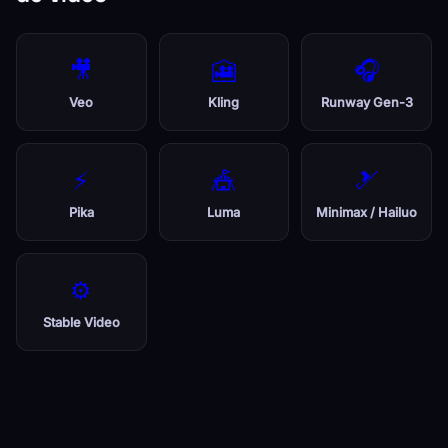
🎥
🎦
🎧
Veo
Kling
Runway Gen-3
⚡
🎪
🎿
Pika
Luma
Minimax / Hailuo
⚙️
Stable Video