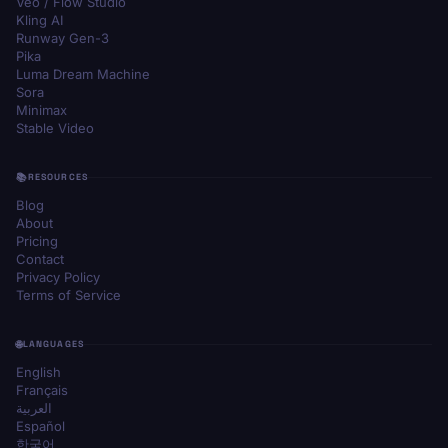
Veo / Flow Studio
Kling AI
Runway Gen-3
Pika
Luma Dream Machine
Sora
Minimax
Stable Video
RESOURCES
Blog
About
Pricing
Contact
Privacy Policy
Terms of Service
LANGUAGES
English
Français
العربية
Español
한국어