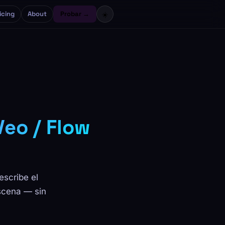
icing
About
Probar →
☀️
eo / Flow
scribe el
escena — sin