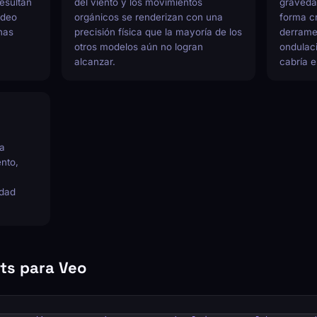
esultan
del viento y los movimientos
gravedad
video
orgánicos se renderizan con una
forma cr
nas
precisión física que la mayoría de los
derrames
otros modelos aún no logran
ondulac
alcanzar.
cabría e
ra
nto,
idad
ts para Veo