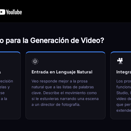
o para la Generación de Video?
🌞
🎥
a
Entrada en Lenguaje Natural
Integr
recisión
Veo responde mejor a la prosa
Los pro
elas y
natural que a las listas de palabras
funcion
 se
clave. Describe el movimiento como
Studio, 
a la
si le estuvieras narrando una escena
video d
a un director de fotografía.
que per
extender