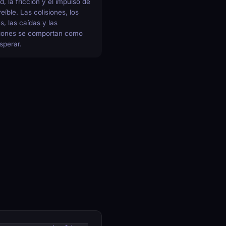
, la fricción y el impulso de
eíble. Las colisiones, los
, las caídas y las
iones se comportan como
sperar.