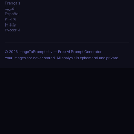
Français
العربية
Español
한국어
日本語
Русский
© 2026 ImageToPrompt.dev — Free AI Prompt Generator
Your images are never stored. All analysis is ephemeral and private.