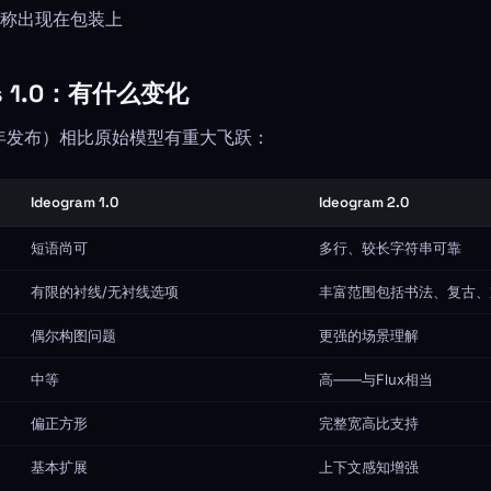
称出现在包装上
 vs 1.0：有什么变化
2025年发布）相比原始模型有重大飞跃：
Ideogram 1.0
Ideogram 2.0
短语尚可
多行、较长字符串可靠
有限的衬线/无衬线选项
丰富范围包括书法、复古、
偶尔构图问题
更强的场景理解
中等
高——与Flux相当
偏正方形
完整宽高比支持
基本扩展
上下文感知增强