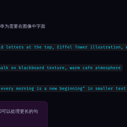
符串为需要在图像中字面
ld letters at the top, Eiffel Tower illustration, 
halk on blackboard texture, warm cafe atmosphere
"every morning is a new beginning" in smaller text
.0可以处理更长的句