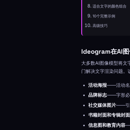
适合文字的颜色组合
10个完整示例
高级技巧
Ideogram在
大多数AI图像模型将文
门解决文字渲染问题。
活动海报
——活动名
品牌标志
——字形必
社交媒体图片
——引
书籍封面和专辑封面
信息图和教育内容
—