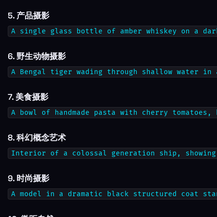
5. 产品摄影
A single glass bottle of amber whiskey on a dar
6. 野生动物摄影
A Bengal tiger wading through shallow water in 
7. 美食摄影
A bowl of handmade pasta with cherry tomatoes, 
8. 科幻概念艺术
Interior of a colossal generation ship, showing
9. 时尚摄影
A model in a dramatic black structured coat sta