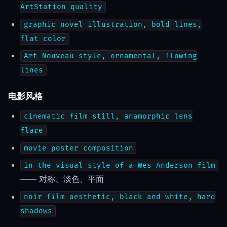
ArtStation quality
graphic novel illustration, bold lines,
flat color
Art Nouveau style, ornamental, flowing
lines
电影风格
cinematic film still, anamorphic lens
flare
movie poster composition
in the visual style of a Wes Anderson film
—— 对称、淡色、平面
noir film aesthetic, black and white, hard
shadows