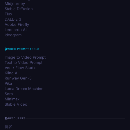
Midjourney
Stable Diffusion
Flux
DALL-E 3
Adobe Firefly
Leonardo AI
Ideogram
VIDEO PROMPT TOOLS
Image to Video Prompt
Text to Video Prompt
Veo / Flow Studio
Kling AI
Runway Gen-3
Pika
Luma Dream Machine
Sora
Minimax
Stable Video
RESOURCES
博客