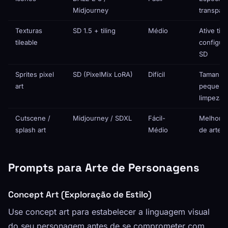
Midjourney
transpar
Texturas
SD 1.5 + tiling
Médio
Ative tili
tileable
configur
SD
Sprites pixel
SD (PixelMix LoRA)
Difícil
Tamanho
art
pequeno
limpeza s
Cutscene /
Midjourney / SDXL
Fácil-
Melhores
splash art
Médio
de arte I
Prompts para Arte de Personagens
Concept Art (Exploração de Estilo)
Use concept art para estabelecer a linguagem visual
do seu personagem antes de se comprometer com