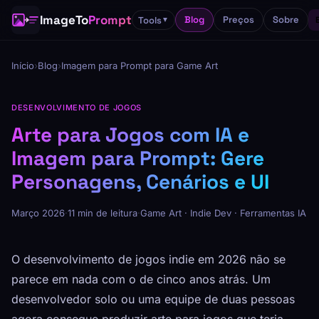
ImageTo
Prompt
Blog
Preços
Sobre
Tools
▼
Início
›
Blog
›
Imagem para Prompt para Game Art
DESENVOLVIMENTO DE JOGOS
Arte para Jogos com IA e
Imagem para Prompt: Gere
Personagens, Cenários e UI
Março 2026
·
11 min de leitura
·
Game Art · Indie Dev · Ferramentas IA
O desenvolvimento de jogos indie em 2026 não se
parece em nada com o de cinco anos atrás. Um
desenvolvedor solo ou uma equipe de duas pessoas