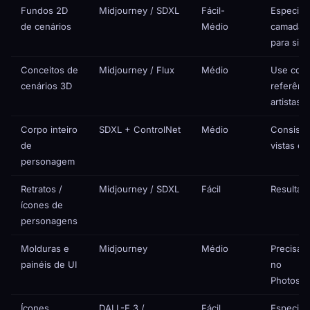
Fundos 2D
Midjourney / SDXL
Fácil-
Especifi
de cenários
Médio
camadas 
para side
Conceitos de
Midjourney / Flux
Médio
Use com
cenários 3D
referênci
artistas 
Corpo inteiro
SDXL + ControlNet
Médio
Consistê
de
vistas é 
personagem
Retratos /
Midjourney / SDXL
Fácil
Resultad
ícones de
personagens
Molduras e
Midjourney
Médio
Precisa 
painéis de UI
no
Photosh
Ícones
DALL-E 3 /
Fácil
Especifi