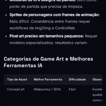
ponto de partida que precisa de limpeza.
Sprites de personagens com frames de animação:
Mais difícil. Consistência entre frames requer
workflows de img2img e ControlNet.
Pixel art preciso em tamanhos pequenos:
Requer
modelos especializados; resultados variam.
Categorias de Game Art e Melhores
Ferramentas IA
Tipo de Asset
Melhor Ferramenta
Dificuldade
Observa
Concept art
Midjourney / SDXL
Fácil
Excelent
qualidad
como ref