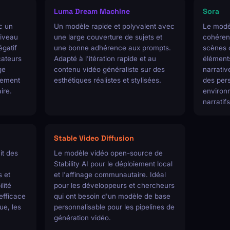
Luma Dream Machine
Sora
c un
Un modèle rapide et polyvalent avec
Le modè
iveau
une large couverture de sujets et
cohéren
égatif
une bonne adhérence aux prompts.
scènes 
cateurs
Adapté à l'itération rapide et au
élément
ge
contenu vidéo généraliste sur des
narrativ
vement
esthétiques réalistes et stylisées.
des pers
ire.
environn
narratif
Stable Video Diffusion
it des
Le modèle vidéo open-source de
Stability AI pour le déploiement local
 et
et l'affinage communautaire. Idéal
lité
pour les développeurs et chercheurs
efficace
qui ont besoin d'un modèle de base
ue, les
personnalisable pour les pipelines de
génération vidéo.