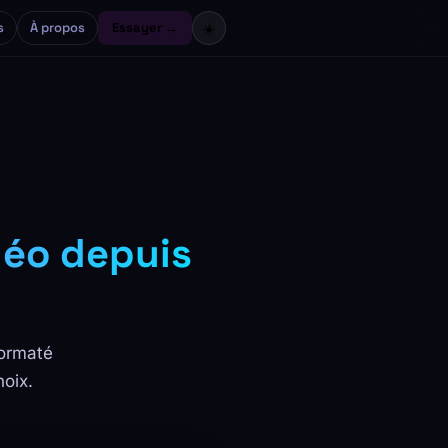
s
À propos
Essayer →
☀️
déo depuis
formaté
oix.