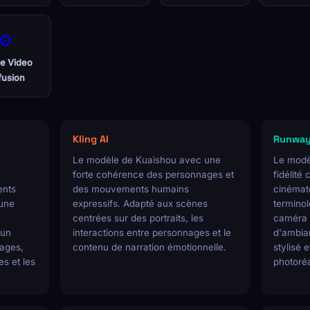
⚙️
le Video
fusion
Kling AI
Runway
Le modèle de Kuaishou avec une
Le modè
forte cohérence des personnages et
fidélité 
ents
des mouvements humains
cinémat
 une
expressifs. Adapté aux scènes
terminol
centrées sur des portraits, les
caméra e
 un
interactions entre personnages et le
d'ambian
sages,
contenu de narration émotionnelle.
stylisé e
es et les
photoré