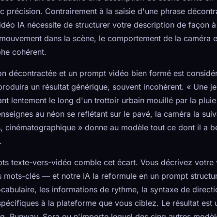
c précision. Contrairement à la saisie d'une phrase décont
vidéo IA nécessite de structurer votre description de façon
e mouvement dans la scène, le comportement de la caméra et
phe cohérent.
ion décontractée et un prompt vidéo bien formé est consid
produira un résultat générique, souvent incohérent. « Une 
lentement le long d'un trottoir urbain mouillé par la pluie l
enseignes au néon se reflétant sur le pavé, la caméra la sui
, cinématographique » donne au modèle tout ce dont il a be
.
s texte-vers-vidéo comble cet écart. Vous décrivez votre 
ots-clés — et notre IA la reformule en un prompt structur
abulaire, les informations de rythme, la syntaxe de directi
spécifiques à la plateforme que vous ciblez. Le résultat est 
ng, Runway, Sora ou n'importe lequel des cinq autres modèl