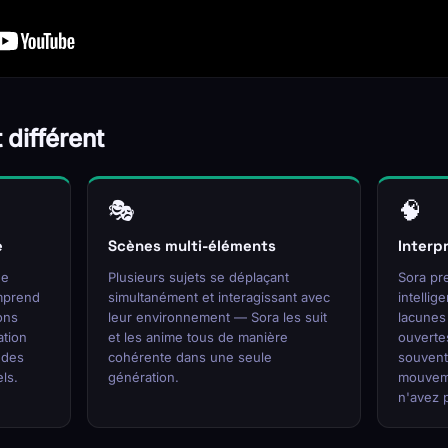
 différent
🎭
🧠
e
Scènes multi-éléments
Interp
de
Plusieurs sujets se déplaçant
Sora pr
mprend
simultanément et interagissant avec
intellig
ions
leur environnement — Sora les suit
lacunes
ation
et les anime tous de manière
ouvertes
 des
cohérente dans une seule
souvent
ls.
génération.
mouveme
n'avez 