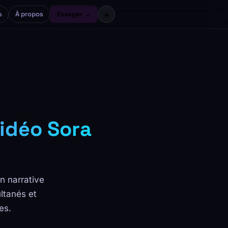
s
À propos
Essayer →
☀️
idéo Sora
n narrative
ltanés et
es.