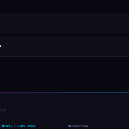
？
生成器
VIDEO PROMPT TOOLS
RESOURCES