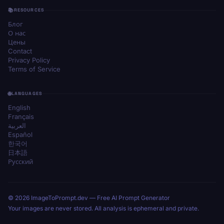
RESOURCES
Блог
О нас
Цены
Contact
Privacy Policy
Terms of Service
LANGUAGES
English
Français
العربية
Español
한국어
日本語
Русский
© 2026 ImageToPrompt.dev — Free AI Prompt Generator
Your images are never stored. All analysis is ephemeral and private.