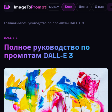
ImageTo
Prompt
Блог
Цены
О нас
Tools
П
▼
Главная
›
Блог
›
Руководство по промптам DALL-E 3
DALL-E 3
Полное руководство по
промптам DALL-E 3