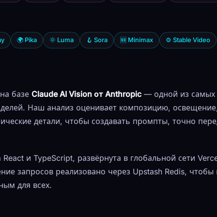
ay
🌍 Pika
🌞 Luma
🪝 Sora
🆕 Minimax
⚙ Stable Video
 на базе
Claude AI Vision от Anthropic
— одной из самых
елей. Наш анализ оценивает композицию, освещение,
хнические детали, чтобы создавать промпты, точно пе
React и TypeScript, развёрнута в глобальной сети Verc
ние запросов реализовано через Upstash Redis, чтобы
ным для всех.