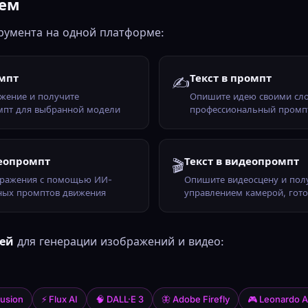
аем
румента на одной платформе:
мпт
Текст в промпт
✍
жение и получите
Опишите идею своими сло
мпт для выбранной модели
профессиональный промп
еопромпт
Текст в видеопромпт
🎬
бражения с помощью ИИ-
Опишите видеосцену и пол
чных промптов движения
управлением камерой, гот
лей
для генерации изображений и видео:
Й
fusion
⚡ Flux AI
🧠 DALL·E 3
🦋 Adobe Firefly
🎮 Leonardo A