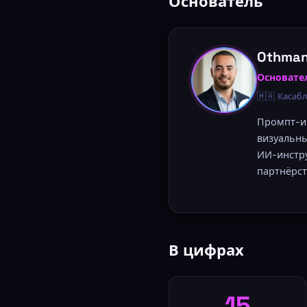
Основатель
Othman
Основате
🇲🇦 Касаб
Промпт-ин
визуальны
ИИ-инстру
партнёрст
В цифрах
15