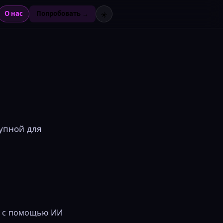
О нас
Попробовать →
☀️
упной для
ео с помощью ИИ