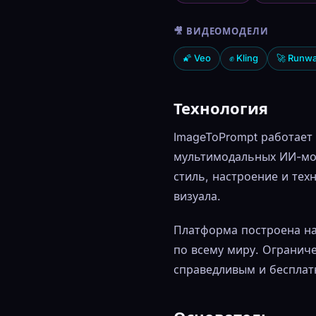
🎥 ВИДЕОМОДЕЛИ
🌠 Veo
✊ Kling
🚀 Runw
Технология
ImageToPrompt работает
мультимодальных ИИ-мод
стиль, настроение и те
визуала.
Платформа построена на 
по всему миру. Ограниче
справедливым и бесплат