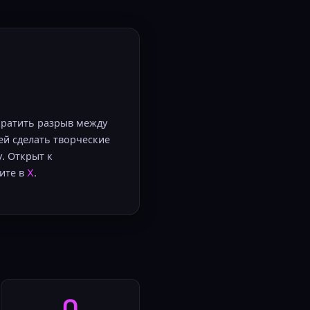
кратить разрыв между
й сделать творческие
. Открыт к
дите в
X
.
0