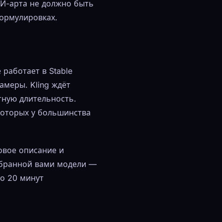
И-арта не должно быть
формулировках.
работает в Stable
амеры. Kling ждёт
тную длительность.
которых у большинства
овое описание и
бранной вами модели —
ло 20 минут