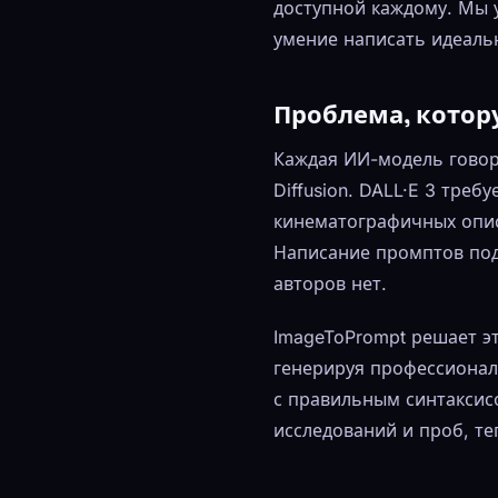
доступной каждому. Мы 
умение написать идеаль
Проблема, кото
Каждая ИИ-модель говори
Diffusion. DALL·E 3 тре
кинематографичных опис
Написание промптов под
авторов нет.
ImageToPrompt решает э
генерируя профессиона
с правильным синтаксис
исследований и проб, те