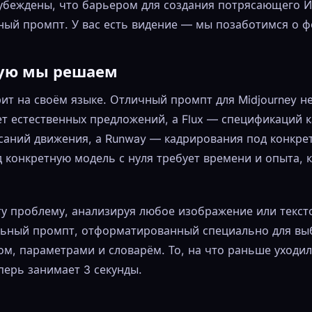
убеждены, что барьером для создания потрясающего И
ный промпт. У вас есть видение — мы позаботимся о 
рую мы решаем
т на своём языке. Отличный промпт для Midjourney не 
бует естественных предложений, а Flux — спецификаций к
аний движения, а Runway — кадрирования под конкре
 конкретную модель с нуля требует времени и опыта, 
ту проблему, анализируя любое изображение или текст
льный промпт, отформатированный специально для вы
ом, параметрами и словарём. То, на что раньше уходи
перь занимает 3 секунды.