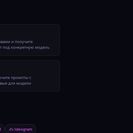
вами и получите
т под конкретную модель
учите промпты с
овые для модели
I
✍ Ideogram