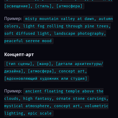
[освещение], [стиль], [атмосфера]
Пример:
misty mountain valley at dawn, autumn
colors, light fog rolling through pine trees,
soft diffused light, landscape photography,
peaceful serene mood
Концепт-арт
[тип сцены], [жанр], [детали архитектуры/
дизайна], [атмосфера], concept art,
[вдохновляющий художник или студия]
Пример:
ancient floating temple above the
clouds, high fantasy, ornate stone carvings,
mystical atmosphere, concept art, volumetric
lighting, epic scale