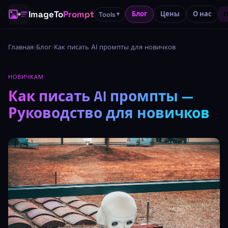
ImageTo
Prompt
Блог
Цены
О нас
Tools
П
▼
Главная
›
Блог
›
Как писать AI промпты для новичков
НОВИЧКАМ
Как писать AI промпты —
Руководство для новичков