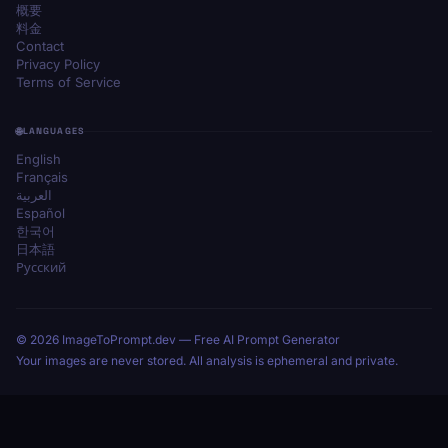
概要
料金
Contact
Privacy Policy
Terms of Service
LANGUAGES
English
Français
العربية
Español
한국어
日本語
Русский
© 2026 ImageToPrompt.dev — Free AI Prompt Generator
Your images are never stored. All analysis is ephemeral and private.