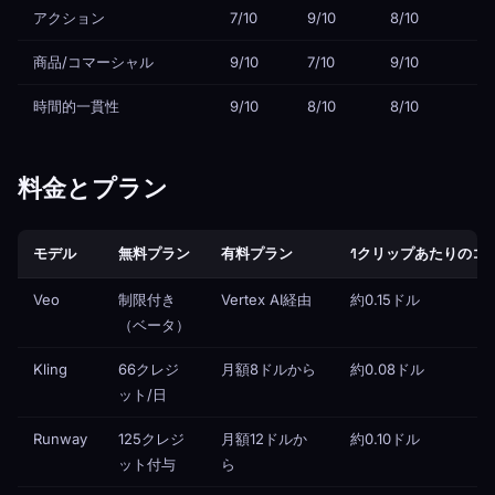
アクション
7/10
9/10
8/10
商品/コマーシャル
9/10
7/10
9/10
時間的一貫性
9/10
8/10
8/10
料金とプラン
モデル
無料プラン
有料プラン
1クリップあたりのコ
Veo
制限付き
Vertex AI経由
約0.15ドル
（ベータ）
Kling
66クレジ
月額8ドルから
約0.08ドル
ット/日
Runway
125クレジ
月額12ドルか
約0.10ドル
ット付与
ら