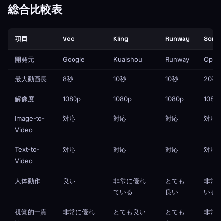
総合比較表
項目
Veo
Kling
Runway
Sora
開発元
Google
Kuaishou
Runway
Open
最大動画長
8秒
10秒
10秒
20秒
解像度
1080p
1080p
1080p
1080
Image-to-
対応
対応
対応
対応
Video
Text-to-
対応
対応
対応
対応
Video
人体動作
良い
非常に優れ
とても
非常
ている
良い
いる
視覚的一貫
非常に優れ
とても良い
とても
非常