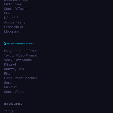
Midjourney
Stable Diffusion
Flux
DALL-E 3
Adobe Firefly
Leonardo AI
Ideogram
VIDEO PROMPT TOOLS
Image to Video Prompt
Text to Video Prompt
Veo / Flow Studio
Kling AI
Runway Gen-3
Pika
Luma Dream Machine
Sora
Minimax
Stable Video
RESOURCES
ブログ