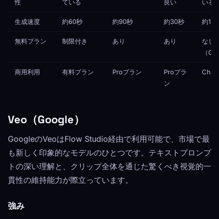
性
ている
良い
いる
生成速度
約60秒
約90秒
約30秒
約12
無料プラン
制限付き
あり
あり
なし
（Ch
商用利用
有料プラン
Proプラン
Proプラ
Chat
ン
Veo（Google）
GoogleのVeoはFlow Studio経由で利用可能で、市場で最
も新しく印象的なモデルのひとつです。テキストプロンプ
トの深い理解と、クリップ全体を通じた驚くべき視覚的一
貫性の維持能力が際立っています。
強み