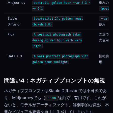
Midjourney
重みの使
portrait, golden hour --ar 2:3 -
-v 6.1
(portra
Stable
(portrait:1.2), golden hour,
--ar
Diffusion
使用
(bokeh:0.8)
Flux
文章では
A portrait photograph taken
の使用
during golden hour with warm
light
DALL-E 3
技術的な
A warm portrait photograph with
用
golden hour sunlight
間違い4：ネガティブプロンプトの無視
ネガティブプロンプトはStable Diffusionでは不可欠であ
り、Midjourneyでも（
経由で）有用です。これが
--no
ないと、モデルがアーティファクト、解剖学的な変形、不
要なビジュアル要素を自由に生成してしまいます。