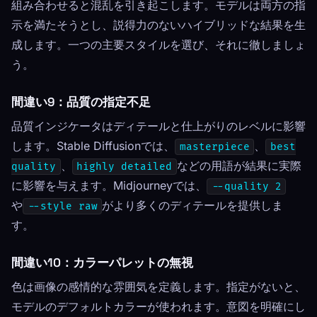
組み合わせると混乱を引き起こします。モデルは両方の指
示を満たそうとし、説得力のないハイブリッドな結果を生
成します。一つの主要スタイルを選び、それに徹しましょ
う。
間違い9：品質の指定不足
品質インジケータはディテールと仕上がりのレベルに影響
します。Stable Diffusionでは、
、
masterpiece
best
、
などの用語が結果に実際
quality
highly detailed
に影響を与えます。Midjourneyでは、
--quality 2
や
がより多くのディテールを提供しま
--style raw
す。
間違い10：カラーパレットの無視
色は画像の感情的な雰囲気を定義します。指定がないと、
モデルのデフォルトカラーが使われます。意図を明確にし