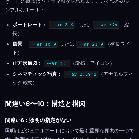
ぎ、1:1の風景はパノラマ感が失われます。いくつかのシ
ンプルなルール：
ポートレート：
または
（縦
--ar 2:3
--ar 3:4
長）
風景：
または
（横長ワイ
--ar 16:9
--ar 21:9
ド）
正方形構図：
（SNS、アイコン）
--ar 1:1
シネマティック写真：
（アナモルフィ
--ar 2.39:1
ック形式）
間違い6〜10：構造と構図
間違い6：照明の指定がない
照明はビジュアルアートにおいて最も重要な要素の一つで