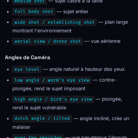
— sujet cadré à la taille
medium shot
— sujet entier
full body shot
— plan large
wide shot / establishing shot
montrant l'environnement
— vue aérienne
aerial view / drone shot
Angles de Caméra
— angle naturel à hauteur des yeux
eye level
— contre-
low angle / worm's eye view
plongée, rend le sujet imposant
— plongée,
high angle / bird's eye view
rend le sujet vulnérable
— angle incliné, crée un
dutch angle / tilted
malaise
— vue par-dessus l'épaule
over the shoulder