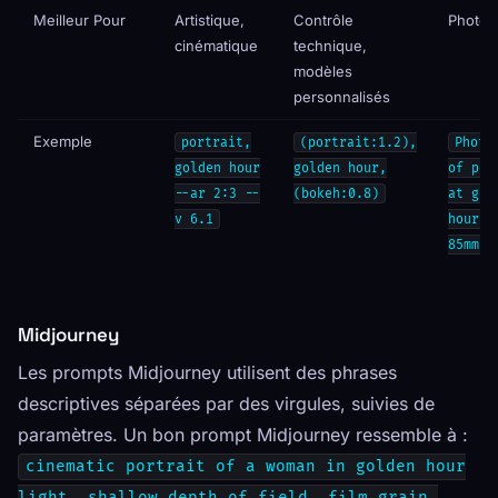
Meilleur Pour
Artistique,
Contrôle
Photor
cinématique
technique,
modèles
personnalisés
Exemple
portrait,
(portrait:1.2),
Photo
golden hour
golden hour,
of por
--ar 2:3 --
(bokeh:0.8)
at gol
v 6.1
hour, 
85mm f
Midjourney
Les prompts Midjourney utilisent des phrases
descriptives séparées par des virgules, suivies de
paramètres. Un bon prompt Midjourney ressemble à :
cinematic portrait of a woman in golden hour