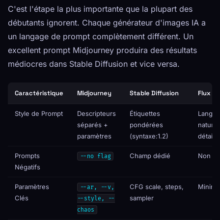
C'est l'étape la plus importante que la plupart des
débutants ignorent. Chaque générateur d'images IA a
un langage de prompt complètement différent. Un
excellent prompt Midjourney produira des résultats
médiocres dans Stable Diffusion et vice versa.
Caractéristique
Midjourney
Stable Diffusion
Flux
Style de Prompt
Descripteurs
Étiquettes
Langa
séparés +
pondérées
naturel
paramètres
(syntaxe:1.2)
détaillé
Prompts
Champ dédié
Non su
--no flag
Négatifs
Paramètres
CFG scale, steps,
Minima
--ar, --v,
Clés
sampler
--style, --
chaos