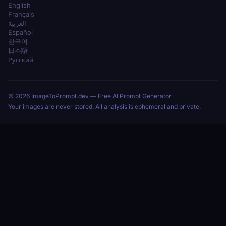
English
Français
العربية
Español
한국어
日本語
Русский
© 2026 ImageToPrompt.dev — Free AI Prompt Generator
Your images are never stored. All analysis is ephemeral and private.