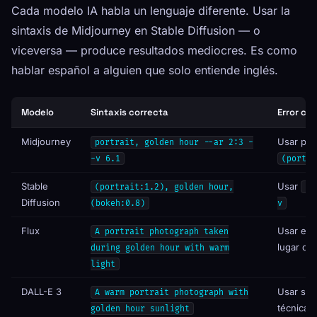
Cada modelo IA habla un lenguaje diferente. Usar la
sintaxis de Midjourney en Stable Diffusion — o
viceversa — produce resultados mediocres. Es como
hablar español a alguien que solo entiende inglés.
Modelo
Sintaxis correcta
Error co
Midjourney
Usar pe
portrait, golden hour --ar 2:3 -
-v 6.1
(portra
Stable
Usar
(portrait:1.2), golden hour,
--
Diffusion
(bokeh:0.8)
v
Flux
Usar eti
A portrait photograph taken
lugar de
during golden hour with warm
light
DALL-E 3
Usar sint
A warm portrait photograph with
técnica
golden hour sunlight