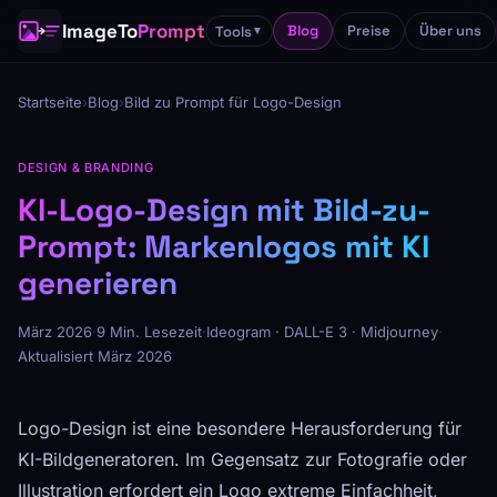
ImageTo
Prompt
Blog
Preise
Über uns
Tools
▼
Startseite
›
Blog
›
Bild zu Prompt für Logo-Design
DESIGN & BRANDING
KI-Logo-Design mit Bild-zu-
Prompt: Markenlogos mit KI
generieren
März 2026
·
9 Min. Lesezeit
·
Ideogram · DALL-E 3 · Midjourney
·
Aktualisiert März 2026
Logo-Design ist eine besondere Herausforderung für
KI-Bildgeneratoren. Im Gegensatz zur Fotografie oder
Illustration erfordert ein Logo extreme Einfachheit,