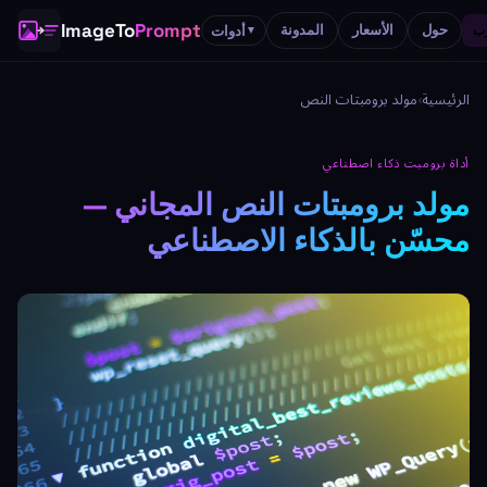
ImageTo
Prompt
حول
الأسعار
المدونة
أدوات
▼
الرئيسية
›
مولد برومبتات النص
أداة برومبت ذكاء اصطناعي
مولد برومبتات النص المجاني —
محسّن بالذكاء الاصطناعي