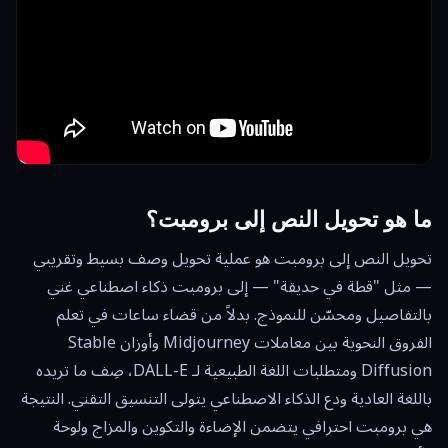
ما هو تحويل النص إلى برومبت؟
تحويل النص إلى برومبت هو عملية تحويل وصف بسيط وتقريبي
— مثل "قطة في حديقة" — إلى برومبت ذكاء اصطناعي غني
بالتفاصيل ومحسّن للنموذج. بدلاً من قضاء ساعات في تعلم
الفروق النحوية بين معاملات Midjourney وأوزان Stable
Diffusion ومتطلبات اللغة الطبيعية لـ DALL-E، صِف ما تريده
باللغة العادية ودع الذكاء الاصطناعي يتولى التنسيق التقني. النتيجة
هي برومبت احترافي يتضمن الإضاءة والتكوين والمزاج ولوحة