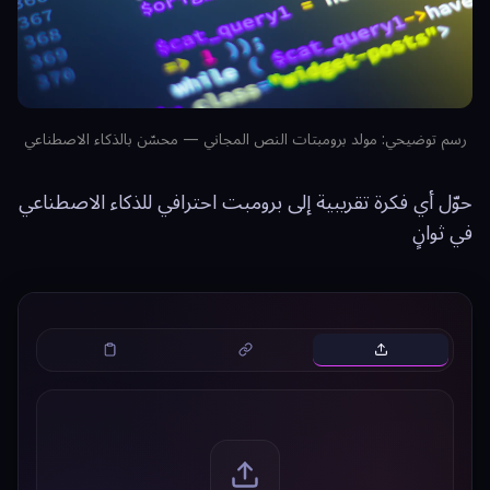
رسم توضيحي: مولد برومبتات النص المجاني — محسّن بالذكاء الاصطناعي
حوّل أي فكرة تقريبية إلى برومبت احترافي للذكاء الاصطناعي
في ثوانٍ