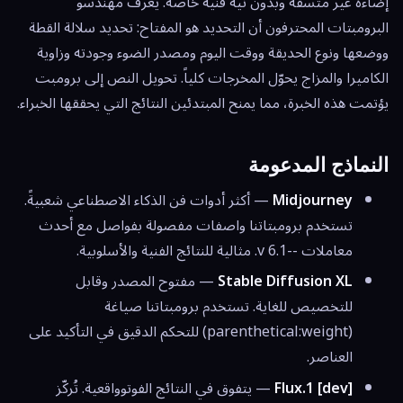
إضاءة غير متسقة وبدون نية فنية خاصة. يعرف مهندسو
البرومبتات المحترفون أن التحديد هو المفتاح: تحديد سلالة القطة
ووضعها ونوع الحديقة ووقت اليوم ومصدر الضوء وجودته وزاوية
الكاميرا والمزاج يحوّل المخرجات كلياً. تحويل النص إلى برومبت
يؤتمت هذه الخبرة، مما يمنح المبتدئين النتائج التي يحققها الخبراء.
النماذج المدعومة
Midjourney
— أكثر أدوات فن الذكاء الاصطناعي شعبيةً.
تستخدم برومبتاتنا واصفات مفصولة بفواصل مع أحدث
معاملات --v 6.1. مثالية للنتائج الفنية والأسلوبية.
Stable Diffusion XL
— مفتوح المصدر وقابل
للتخصيص للغاية. تستخدم برومبتاتنا صياغة
(parenthetical:weight) للتحكم الدقيق في التأكيد على
العناصر.
Flux.1 [dev]
— يتفوق في النتائج الفوتوواقعية. تُركّز