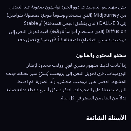
حتى مهندسو البرومبتات ذوو الخبرة يواجهون صعوبة عند التبديل
من Midjourney (الذي يستخدم وسوماً موجزة مفصولة بفواصل)
إلى DALL-E 3 (الذي يفضّل الجمل المتدفقة) أو Stable
Diffusion (الذي يستخدم أقواساً مُرجَّحة). يُعيد تحويل النص إلى
برومبت تنسيق نيّتك الإبداعية تلقائياً لأي نموذج تعمل معه.
منشئو المحتوى والفنانون
إذا كانت لديك مفهوم بصري قوي ووقت محدود لإتقان
البرومبتات، فإن تحويل النص إلى برومبت يُسرّع سير عملك. صِف
المشهد، احصل على برومبت محسّن، ولّد الصورة، ثم اضبط
البرومبت بناءً على المخرجات. ابتكر بشكل أسرع بنقطة بداية صلبة
بدلاً من البناء من الصفر في كل مرة.
الأسئلة الشائعة