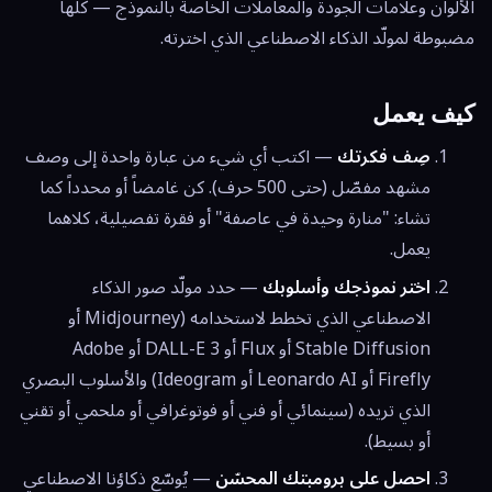
الألوان وعلامات الجودة والمعاملات الخاصة بالنموذج — كلها
مضبوطة لمولّد الذكاء الاصطناعي الذي اخترته.
كيف يعمل
صِف فكرتك
— اكتب أي شيء من عبارة واحدة إلى وصف
مشهد مفصّل (حتى 500 حرف). كن غامضاً أو محدداً كما
تشاء: "منارة وحيدة في عاصفة" أو فقرة تفصيلية، كلاهما
يعمل.
اختر نموذجك وأسلوبك
— حدد مولّد صور الذكاء
الاصطناعي الذي تخطط لاستخدامه (Midjourney أو
Stable Diffusion أو Flux أو DALL-E 3 أو Adobe
Firefly أو Leonardo AI أو Ideogram) والأسلوب البصري
الذي تريده (سينمائي أو فني أو فوتوغرافي أو ملحمي أو تقني
أو بسيط).
احصل على برومبتك المحسّن
— يُوسّع ذكاؤنا الاصطناعي