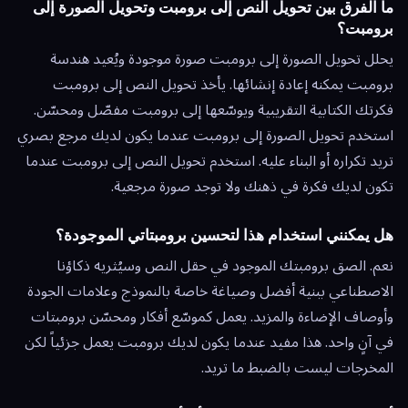
ما الفرق بين تحويل النص إلى برومبت وتحويل الصورة إلى
برومبت؟
يحلل تحويل الصورة إلى برومبت صورة موجودة ويُعيد هندسة
برومبت يمكنه إعادة إنشائها. يأخذ تحويل النص إلى برومبت
فكرتك الكتابية التقريبية ويوسّعها إلى برومبت مفصّل ومحسّن.
استخدم تحويل الصورة إلى برومبت عندما يكون لديك مرجع بصري
تريد تكراره أو البناء عليه. استخدم تحويل النص إلى برومبت عندما
تكون لديك فكرة في ذهنك ولا توجد صورة مرجعية.
هل يمكنني استخدام هذا لتحسين برومبتاتي الموجودة؟
نعم. الصق برومبتك الموجود في حقل النص وسيُثريه ذكاؤنا
الاصطناعي ببنية أفضل وصياغة خاصة بالنموذج وعلامات الجودة
وأوصاف الإضاءة والمزيد. يعمل كموسّع أفكار ومحسّن برومبتات
في آنٍ واحد. هذا مفيد عندما يكون لديك برومبت يعمل جزئياً لكن
المخرجات ليست بالضبط ما تريد.