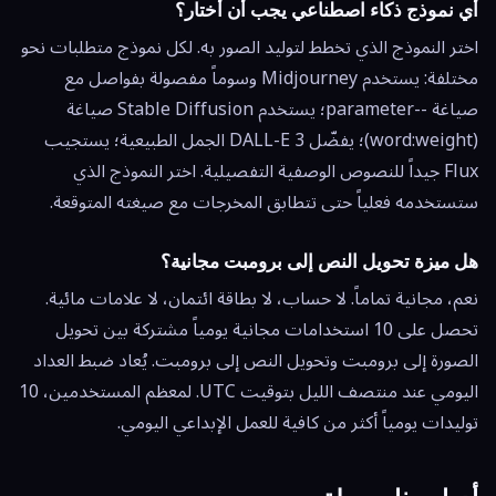
أي نموذج ذكاء اصطناعي يجب أن أختار؟
اختر النموذج الذي تخطط لتوليد الصور به. لكل نموذج متطلبات نحو
مختلفة: يستخدم Midjourney وسوماً مفصولة بفواصل مع
صياغة --parameter؛ يستخدم Stable Diffusion صياغة
(word:weight)؛ يفضّل DALL-E 3 الجمل الطبيعية؛ يستجيب
Flux جيداً للنصوص الوصفية التفصيلية. اختر النموذج الذي
ستستخدمه فعلياً حتى تتطابق المخرجات مع صيغته المتوقعة.
هل ميزة تحويل النص إلى برومبت مجانية؟
نعم، مجانية تماماً. لا حساب، لا بطاقة ائتمان، لا علامات مائية.
تحصل على 10 استخدامات مجانية يومياً مشتركة بين تحويل
الصورة إلى برومبت وتحويل النص إلى برومبت. يُعاد ضبط العداد
اليومي عند منتصف الليل بتوقيت UTC. لمعظم المستخدمين، 10
توليدات يومياً أكثر من كافية للعمل الإبداعي اليومي.