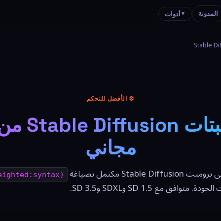
المدونة
أدوات
▼
⚙️ الأفضل للتحكم
مولد برومبت
مجاني
Stable Di مكتمل بصياغة
eighted:syntax)
متوافق مع SD 1.5 وSDXL وSD 3.5.