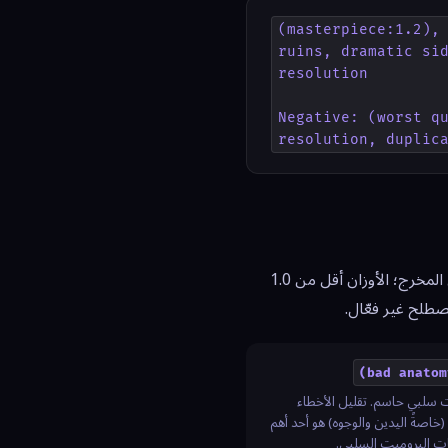
(masterpiece:1.2), 
ruins, dramatic sid
resolution

Negative: (worst qu
resolution, duplic
هي أقوى ميزة في Stable Diffusion. الأوزان أعلى من 1.0 تزيد تأثير الرمز على المخرج؛ الأوزان أقل من 1.0
(bad anatom
 سلبي حاسم. تقليل الأخطاء
(خاصةً اليدين والوجوه) هو أحد أهم
ت البرومبت السلبي.