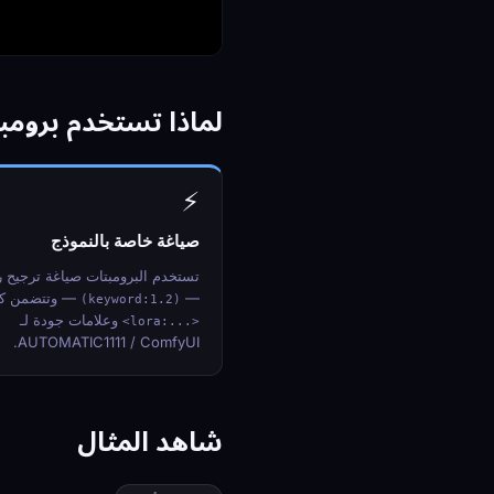
لماذا تستخدم برومبتات  Diffusion
⚡
صياغة خاصة بالنموذج
—
— وتتضمن ك
(keyword:1.2)
وعلامات جودة لـ
<lora:...>
AUTOMATIC1111 / ComfyUI.
شاهد المثال