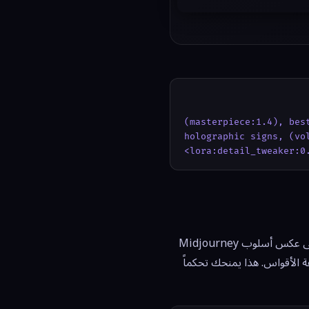
(masterpiece:1.4), bes
holographic signs, (vo
<lora:detail_tweaker:0
تُعدّ صياغة برومبتات Stable Diffusion الأكثر تقنيةً بين مولدات الصور الشائعة بالذكاء الاصطناعي. على عكس أسلوب Midjourney
 الأقواس. هذا يمنحك تحكماً