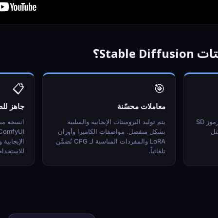
Stable؟
📋
🎯
معاملات محسّنة
جاهز لل
تستخدم البرومبتات صياغة ترجيح رموز SD
يتم توليد البرومبتات الإيجابية والسلبية
تل
بشكل منفصل. مواصفات الكاميرا وأوزان
LoRA والمفردات المناسبة لـ CFG تُضمَّن
الإيجابية
تلقائياً.
للاستخدام