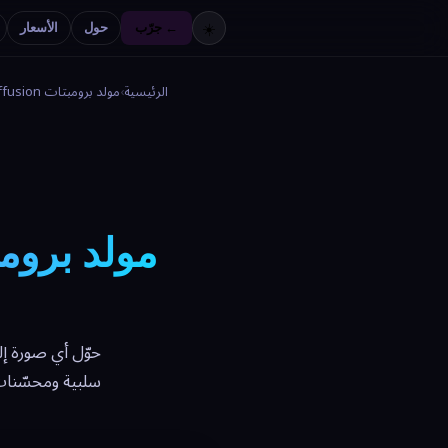
جرّب ←
حول
الأسعار
☀️
الرئيسية
›
مولد برومبتات Stable Diffusion
حوّل أي صورة إلى برومبت ffusion
سلبية ومحسّنات الجودة. 