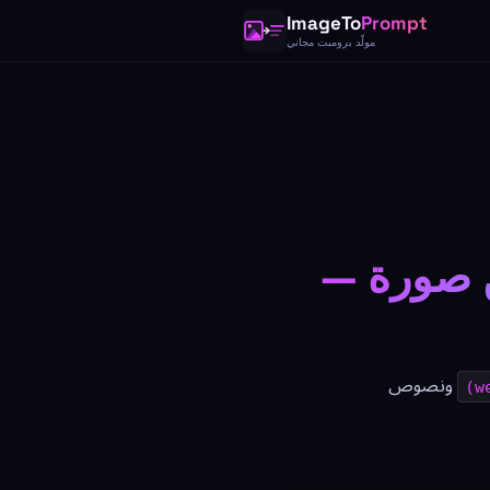
ImageTo
Prompt
مولّد برومبت مجاني
ات Stable Diffusion من صورة —
ونصوص
(w