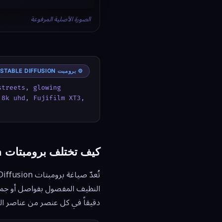
الصورة الأصلية المرفوعة
⚙️ برومبت STABLE DIFFUSION
treets, glowing 
8k uhd, Fujifilm XT3, 
كيف تختلف برومبتات Stable Diffusion عن النماذج الأخرى
النظيف المفصول بفواصل أو جمل DALL-E 3 الطبيعية، تستخدم برومبت
دقيقاً في كل عنصر من عناصر ال