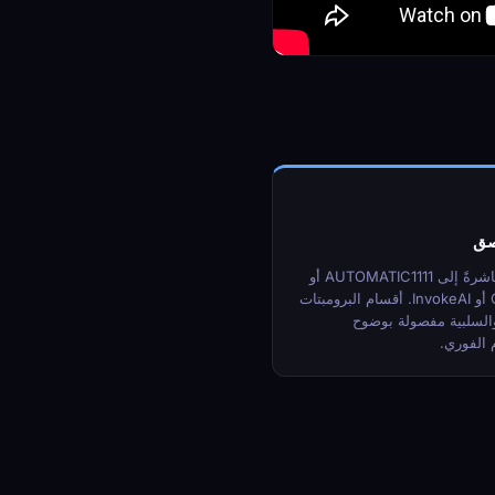
صق
انسخه مباشرةً إلى AUTOMATIC1111 أو
ComfyUI أو InvokeAI. أقسام البرومبتات
 والسلبية مفصولة بوضوح
 الفوري.