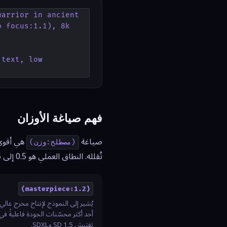
arrior in ancient 
 focus:1.1), 8k 
text, low 
فهم صياغة الأوزان
صياغة
(مصطلح:وزن)
تُقلله. النطاق العملي هو 0.5 إلى 1.5 — الذهاب لأعلى كثيراً يُسبب أخطاء، والذهاب لأدنى كثيراً يجعل المصطلح غير فعّال.
(masterpiece:1.2)
يُشير إلى النموذج لإنتاج مخرج عالي 
أحد أكثر محسّنات الجودة فاعليةً في
تفتيش SD 1.5 وSDXL.