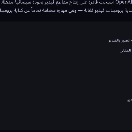
Gen-3 Alpha وSora من OpenAI أصبحت قادرة على إنتاج مقاطع فيديو بجودة سينمائ
ابة برومبتات فيديو فعّالة — وهي مهارة مختلفة تماماً عن كتابة برومبت
الصور والفيديو
المثالي
يو