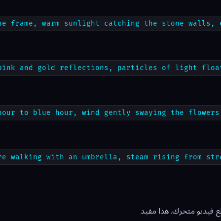
he frame, warm sunlight catching the stone walls, 
pink and gold reflections, particles of light floa
hour to blue hour, wind gently swaying the flowers
re walking with an umbrella, steam rising from str
النموذج إلى مقطع فيديو متحرك. هذا مفيد