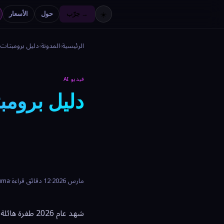
جرّب →
حول
الأسعار
☀️
الرئيسية
›
المدونة
›
دليل برومبتات الفي
فيديو AI
دليل برومبتا
مارس 2026
·
12 دقائق قراءة
·
Luma