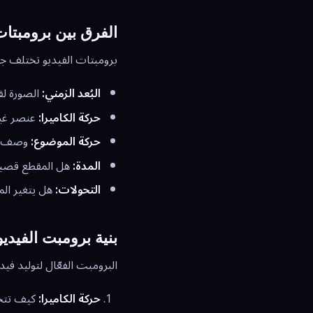
الفرق بين برومبتات
برومبتات الفيديو تختلف جو
البُعد الزمني:
الصورة لق
حركة الكاميرا:
عنصر غير 
حركة الموضوع:
وصف كي
المدة:
هل المقطع قصير (3 ثوانٍ) أم متوسط (5 ثوانٍ) أم طويل (10
التحولات:
هل يتغير الم
بنية برومبت الفيديو
البرومبت الفعّال لتوليد فيديو AI يتبع بنية من خمسة أ
حركة الكاميرا:
كيف تتحر