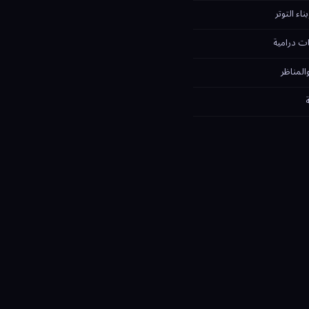
ء التوتر
ت درامية
لمناظر