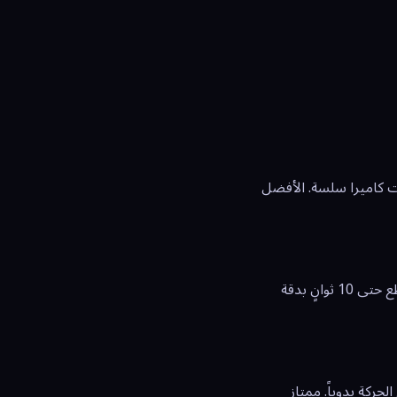
ويُنتج حركات كاميرا سلسة. الأفضل
يتميز بإنتاج حركات بشرية واقعية وتعبيرات وجه مقنعة. مثالي لمحتوى يتضمن أشخاصاً. يدعم مقاطع حتى 10 ثوانٍ بدقة
 ميزة Motion Brush تتيح تحديد مناطق الحركة يدوياً. ممتاز