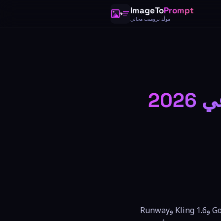
ImageTo
Prompt
مولّد برومبت مجاني
202
شهد عام 2026 طفرة هائلة في مجال توليد الفيديو بالذكاء الاصطناعي. نماذج مثل Veo 2 من Google وKling 1.6 وRunway