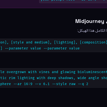
M
ion], [style and medium], [lighting], [composition
s] --parameter value --parameter value
ple overgrown with vines and glowing bioluminescen
atic rim lighting with deep shadows, wide angle sh
sphere --ar 16:9 --v 6.1 --style raw --q 2