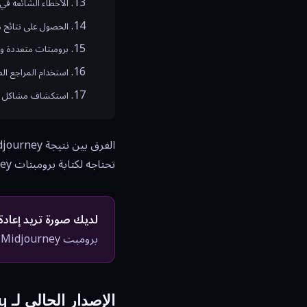
الأخطاء الشائعة في برومبت
الحصول على نتائج 
برومبتات متعددة وا
استخدام المراجع الص
استكشاف مشاكل Midjourney الشائعة
تحتاجه لكتابة برومبتات Midjourney ممتازة باستمرار في 2026.
لديك صورة تريد إعادة 
برومبت Midjourney جاهز تلقائياً. ثم استخدم هذا الدليل لتحسينه.
الإصدار الحالي لـ Midjourney في 2026 (--v 6.1)