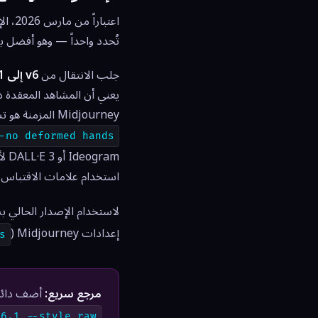
اعتباراً من مارس 2026، الإصدار الافتراضي الحالي لـ Midjourney هو
تُحدد واحداً — وهو أفضل 
جلب الانتقال من
v6 إلى v6.1
يعني أن المشاهد المعقدة ذا
Midjourney المزمنة هو تشوه الأيدي والتناقض التشريحي — يتعامل v6.1 مع هذا بشكل أفضل بكثير، وإن كان إضافة
-no deformed hands
استخدام علامات الاقتباس 
لاستخدام الإصدار الحالي 
إعدادات Midjourney (
s
مرجع سريع:
أضف دائم
 6.1 --style raw