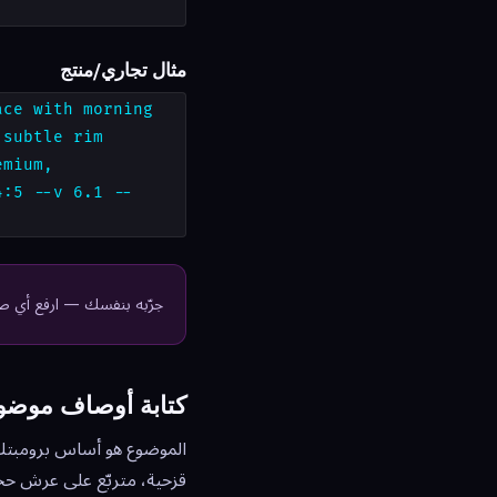
مثال تجاري/منتج
ace with morning
 subtle rim
emium,
4:5 --v 6.1 --
جرّبه بنفسك — ارفع أي صورة واحصل
كتابة أوصاف موضوع
الموضوع هو أساس برومبتك. ا
قزحية، متربّع على عرش حجري