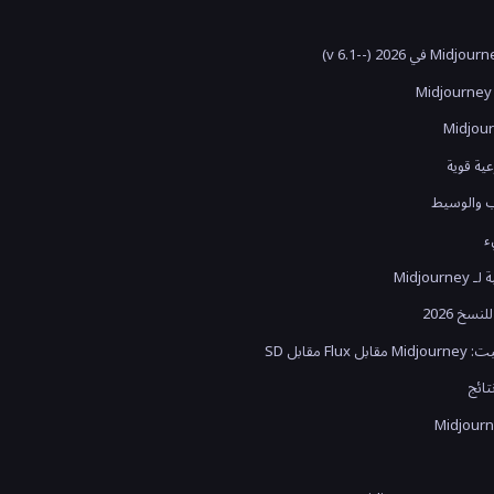
ية قوية
 والوسيط
ء
Midjo
F مقابل SD
تائج