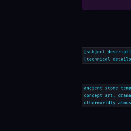
[subject descript
[technical detail
ancient stone tem
concept art, dram
otherworldly atmo