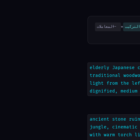
+
لتركيب
--المعاملات
elderly Japanese 
traditional woodw
light from the le
dignified, medium
ancient stone rui
jungle, cinematic
with warm torch l