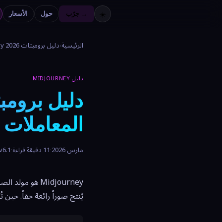
جرّب →
حول
الأسعار
☀️
الرئيسية
›
دليل برومبتات Midjourney 2026
دليل MIDJOURNEY
المعاملات و
مارس 2026
·
11 دقيقة قراءة
·
v6.1
Midjourney هو 
يُنتج صوراً رائعة حقاً. حي