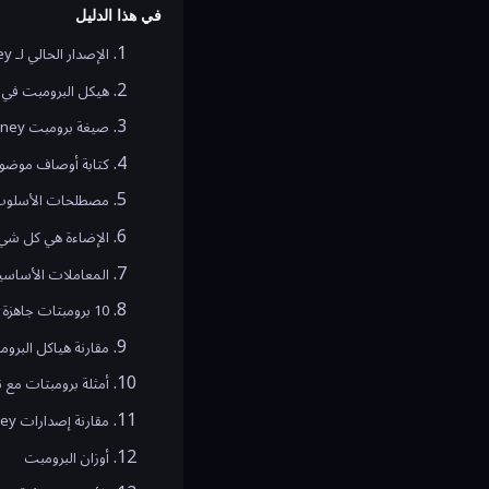
في هذا الدليل
الإصدار الحالي لـ Midjourney في 2026 (--v 6.1)
هيكل البرومبت في Midjourney
صيغة برومبت Midjourney
كتابة أوصاف موضوع
مصطلحات الأسلوب
الإضاءة هي كل شي
المعاملات الأساسية لـ urney
10 برومبتات جاهزة للنسخ 2026
مقارنة هياكل البرومبت: Midjourney مقابل lux
أمثلة برومبتات مع ن
مقارنة إصدارات Midjourney
أوزان البرومبت