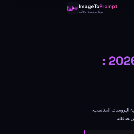
ImageTo
Prompt
مولّد برومبت مجاني
دليل برومبتات Midjourney الشامل 2026 :
ُعطيه البرومبت المناسب،
عن هدفك.