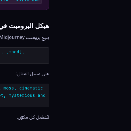
هيكل البرومبت في idjourney
يتبع برومبت Midjourney الكامل هذا الهيكل:
], [mood],
على سبيل المثال:
t moss, cinematic
ot, mysterious and
لنُفصّل كل مكوّن.