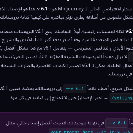
--v 6.1
. هذا هو الإصدار الذي
بشكل ملموس من أسلافه بطرق تؤثر مباشرة على كيفية كتابة برومبتاتك.
ثلاثة تحسينات رئيسية. أولاً، التماسك: يتب
ت العناصر المتعددة الموصوفة تُصيَّر بدقة أكبر. ثانياً، الأيدي والتشري
لا يزال مفيداً للموضوعات البشرية المقرّبة. ثالثاً، تصيير النص: بينما ل
-
Ideogram أو DALL·E 3 لأعمال الطباعة، يمكن لـ v6.1 تصيير الكلمات القصيرة 
في برومبتك.
بشكل صريح، أضف دائماً
--v 6.1
→ اختر الإصدار) حتى لا تحتاج إلى كتابته في كل مرة.
/setting
اً
في نهاية برومبتاتك لتثبيت أفضل إصدار حالي. مثال:
--v 6.1
your prompt here --ar 16:9 --v