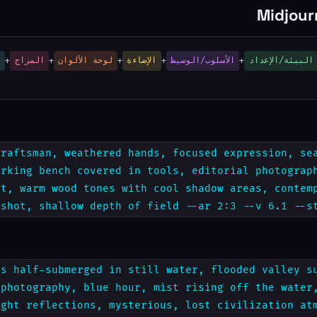
+
+
+
+
+
البيئة/الإعداد
الأسلوب/الوسيط
الإضاءة
لوحة الألوان
المزاج
ا
craftsman, weathered hands, focused expression, se
orking bench covered in tools, editorial photograp
ft, warm wood tones with cool shadow areas, contem
 shot, shallow depth of field --ar 2:3 --v 6.1 --s
ns half-submerged in still water, flooded valley s
 photography, blue hour, mist rising off the water
ight reflections, mysterious, lost civilization at