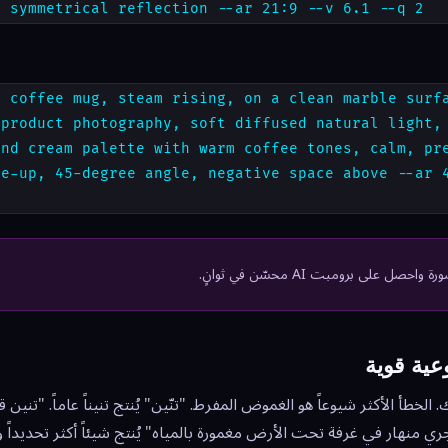
, symmetrical reflection --ar 21:9 --v 6.1 --q 2
c coffee mug, steam rising, on a clean marble surf
 product photography, soft diffused natural light,
and cream palette with warm coffee tones, calm, pr
se-up, 45-degree angle, negative space above --ar 
 على برومبت AI محسّن في ثوانٍ.
ية قوية
لخطأ الأكثر شيوعاً هو الغموض المفرط. "تنّين" يُنتج تنيناً عاماً. "تنين
 منهار في غرفة تحت الأرض مغمورة بالمياه" يُنتج شيئاً أكثر تحديداً وإث