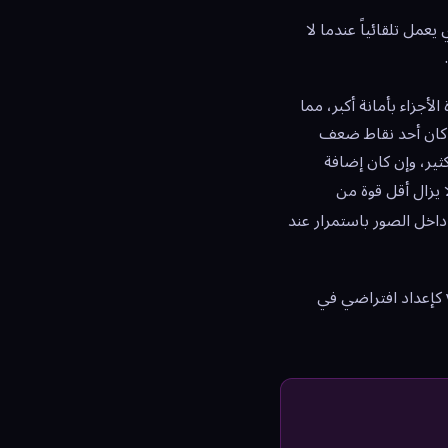
 يعمل تلقائياً عندما لا
ع v6.1 البرومبتات متعددة الأجزاء بأمانة أكبر، مما
ح: كان أحد نقاط ضعف
ا يزال أقل قوة من
والعبارات البسيطة داخل الصور باستمرار عند
إلى برومبتاتك. يمكنك تعيين v6.1 كإعداد افتراضي في