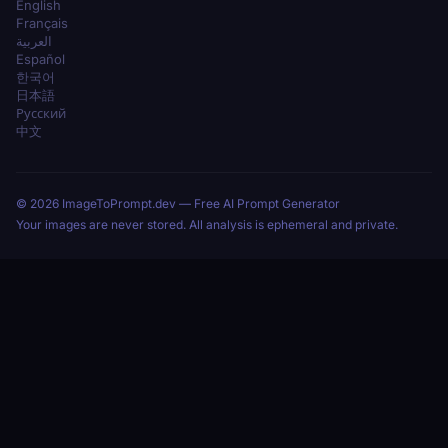
English
Français
العربية
Español
한국어
日本語
Русский
中文
© 2026 ImageToPrompt.dev — Free AI Prompt Generator
Your images are never stored. All analysis is ephemeral and private.