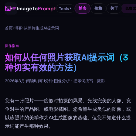
ImageTo
Prompt
博客
价格
关于
Tools
免费试
▼
首页
›
博客
›
从照片生成AI提示词
操作指南
如何从任何照片获取AI提示词（3
种切实有效的方法）
2026年3月
·
阅读时间11分钟
·
图像分析 · 提示词撰写 · 摄影
您有一张照片——度假时拍摄的风景、光线完美的人像、竞
争对手的产品图、或电影截图。您希望生成类似的图像，或
以该照片的美学作为AI生成图像的基础。但您不知道什么提
示词能产生那种效果。