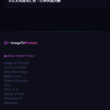
AI艺术风格词汇表：50种风格详解
ImageTo
Prompt
IMAGE PROMPT TOOLS
Image to Prompt
Text to Prompt
Describe Image
Midjourney
Stable Diffusion
Flux
DALL-E 3
Adobe Firefly
Leonardo AI
Ideogram