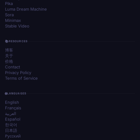
Pika
Luma Dream Machine
Sora
Minimax
Stable Video
RESOURCES
博客
关于
价格
Contact
Privacy Policy
Terms of Service
LANGUAGES
English
Français
العربية
Español
한국어
日本語
Русский