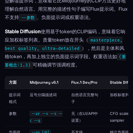
型解读提示词，意味着它比Midjourney的CLIP方法更好地
理解自然语言。用完整的描述性句子编写Flux提示词。Flux
不支持
、负面提示词或权重语法。
--参数
Stable Diffusion
使用基于token的CLIP编码，意味着它响
应加权标签列表。质量token放在开头（
masterpiece,
），然后是主体和风
best quality, ultra-detailed
格token，再加上独立的负面提示词字段。权重语法如
(重
可精确调节强调程度。
要概念:1.3)
方面
Midjourney v6.1
Flux.1 Dev/Pro
Stable Diffu
提示词
逗号分隔描述词
自然语言完整句
加权标签列表
格式
子
参数
无（在UI/API中
CFG scale, s
--ar --v --s --
设置）
sampler
c --q
负面提
不支持
独立负面提示
--no [词]