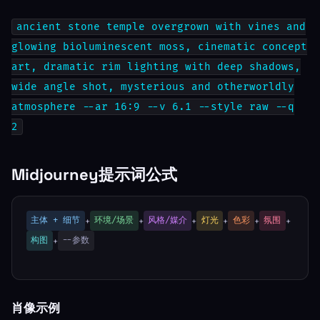
ancient stone temple overgrown with vines and
glowing bioluminescent moss, cinematic concept
art, dramatic rim lighting with deep shadows,
wide angle shot, mysterious and otherworldly
atmosphere --ar 16:9 --v 6.1 --style raw --q
2
Midjourney提示词公式
主体 + 细节
环境/场景
风格/媒介
灯光
色彩
氛围
+
+
+
+
+
+
构图
--参数
+
肖像示例