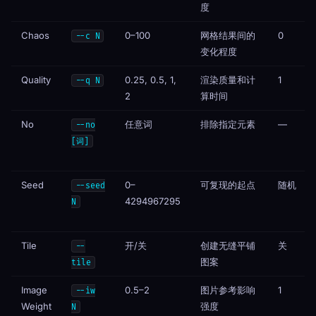
度
Chaos
0–100
网格结果间的
0
--c N
变化程度
Quality
0.25, 0.5, 1,
渲染质量和计
1
--q N
2
算时间
No
任意词
排除指定元素
—
--no
[词]
Seed
0–
可复现的起点
随机
--seed
4294967295
N
Tile
开/关
创建无缝平铺
关
--
图案
tile
Image
0.5–2
图片参考影响
1
--iw
Weight
强度
N