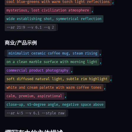
,
cool blue-greens with warm torch light reflections
,
mysterious, lost civilization atmosphere
wide establishing shot, symmetrical reflection
--ar 21:9 --v 6.1 --q 2
商业/产品示例
,
minimalist ceramic coffee mug, steam rising
,
on a clean marble surface with morning light
,
commercial product photography
,
soft diffused natural light, subtle rim highlight
,
white and cream palette with warm coffee tones
,
calm, premium, aspirational
close-up, 45-degree angle, negative space above
--ar 4:5 --v 6.1 --style raw