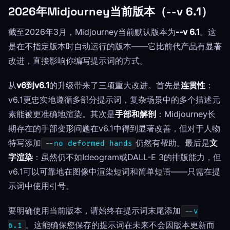
2026年Midjourney当前版本（--v 6.1）
截至2026年3月，Midjourney当前默认版本为
--v 6.1
。这
是在不指定版本时自动运行的版本——它比前代产品有显著
改进，直接影响你编写提示词的方式。
从
v6到v6.1
的升级带来了三项重大改进。首先是
连贯性
：
v6.1更忠实地遵循多部分提示词，复杂场景中的多个描述元
素能被更准确地渲染。其次是
手部和解剖
：Midjourney长
期存在的手部变形问题在v6.1中得到显著改善，但对于人物
特写添加
仍然有帮助。最后是
文
--no deformed hands
字渲染
：虽然仍不如Ideogram或DALL-E 3的排版能力，但
v6.1可以可靠地在图像中渲染短词和简单短语——只需在提
示词中使用引号。
要明确使用当前版本，请始终在提示词末尾添加
--v
。这能确保您保存的提示词在未来不会因版本更新而
6.1