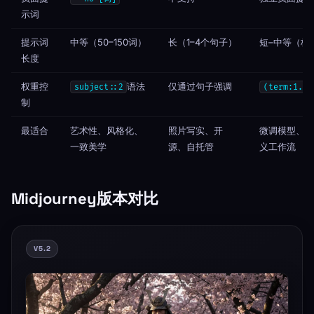
示词
提示词
中等（50–150词）
长（1–4个句子）
短–中等（标
长度
权重控
语法
仅通过句子强调
subject::2
(term:1.3)
制
最适合
艺术性、风格化、
照片写实、开
微调模型、动
一致美学
源、自托管
义工作流
Midjourney版本对比
V5.2