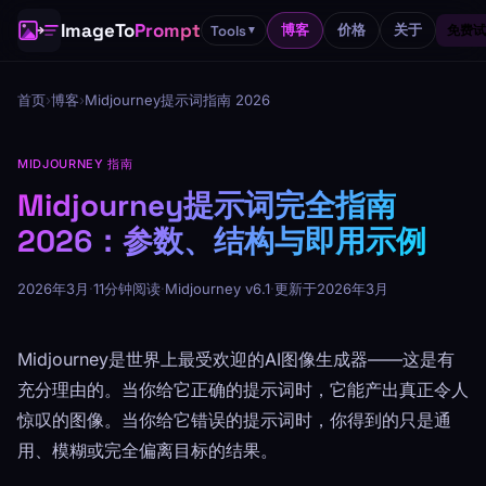
ImageTo
Prompt
博客
价格
关于
Tools
免费试
▼
首页
›
博客
›
Midjourney提示词指南 2026
MIDJOURNEY 指南
Midjourney提示词完全指南
2026：参数、结构与即用示例
2026年3月
·
11分钟阅读
·
Midjourney v6.1
·
更新于2026年3月
Midjourney是世界上最受欢迎的AI图像生成器——这是有
充分理由的。当你给它正确的提示词时，它能产出真正令人
惊叹的图像。当你给它错误的提示词时，你得到的只是通
用、模糊或完全偏离目标的结果。