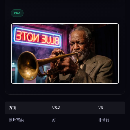
V6.1
方面
V5.2
V6
V6
照片写实
好
非常好
最