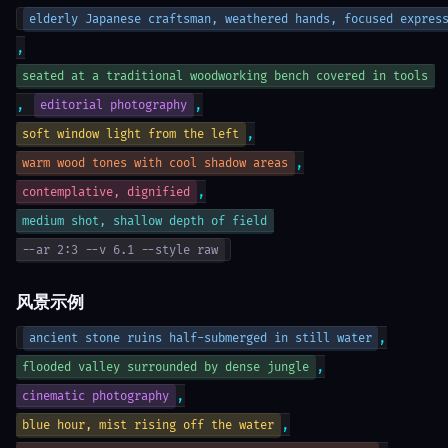
elderly Japanese craftsman, weathered hands, focused expres
,
seated at a traditional woodworking bench covered in tools
,
,
editorial photography
,
soft window light from the left
,
warm wood tones with cool shadow areas
,
contemplative, dignified
medium shot, shallow depth of field
--ar 2:3 --v 6.1 --style raw
风景示例
,
ancient stone ruins half-submerged in still water
,
flooded valley surrounded by dense jungle
,
cinematic photography
,
blue hour, mist rising off the water