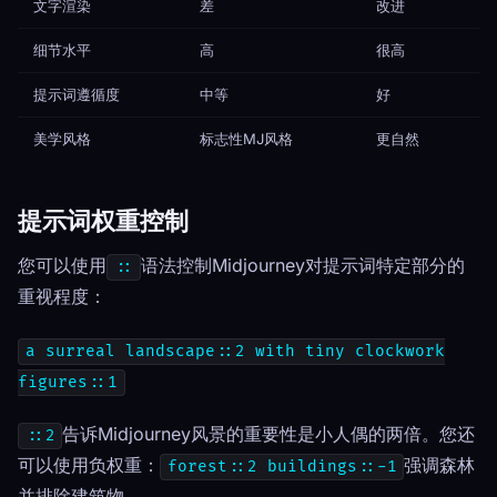
文字渲染
差
改进
好
细节水平
高
很高
很
提示词遵循度
中等
好
非
美学风格
标志性MJ风格
更自然
最
提示词权重控制
您可以使用
语法控制Midjourney对提示词特定部分的
::
重视程度：
a surreal landscape::2 with tiny clockwork
figures::1
告诉Midjourney风景的重要性是小人偶的两倍。您还
::2
可以使用负权重：
强调森林
forest::2 buildings::-1
并排除建筑物。