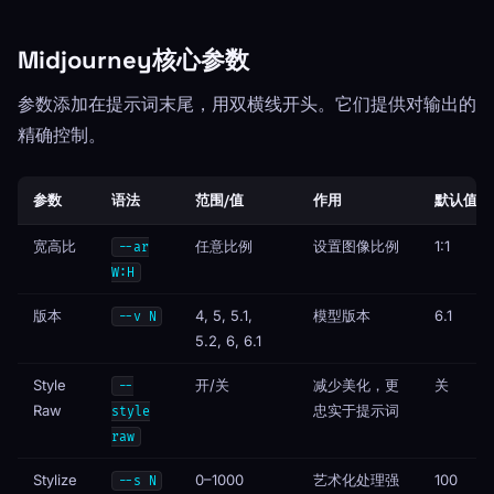
Midjourney核心参数
参数添加在提示词末尾，用双横线开头。它们提供对输出的
精确控制。
参数
语法
范围/值
作用
默认值
宽高比
任意比例
设置图像比例
1:1
--ar
W:H
版本
4, 5, 5.1,
模型版本
6.1
--v N
5.2, 6, 6.1
Style
开/关
减少美化，更
关
--
Raw
忠实于提示词
style
raw
Stylize
0–1000
艺术化处理强
100
--s N