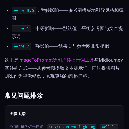
：微妙影响——参考图模糊地引导风格和氛
--iw 0.5
围
：中等影响——默认值，平衡参考图与文本提
--iw 1
示词
：强影响——结果会与参考图非常相似
--iw 2
这正是
ImageToPrompt等图片转提示词工具
与Midjourney
互补的方式——从参考图提取文本提示词，同时提供图片
URL作为视觉锚点，实现更强的风格迁移。
常见问题排除
图像太暗
添加明确的灯光描述：
、
bright ambient lighting
well-lit