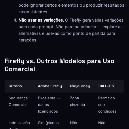
pode ignorar certos elementos ou produzir resultados
inconsistentes.
Não usar as variações.
O Firefly gera várias variações
para cada prompt. Não pare na primeira — explore as
alternativas e use-as como ponto de partida para
iterações.
Firefly vs. Outros Modelos para Uso
Comercial
Critério
Adobe Firefly
Midjourney
DALL-E 3
St
Segurança
Excelente —
Zona
Permitido
D
Comercial
dados
cinzenta
sob
m
licenciados
condições
Indenização
Sim (planos
Não
Não
N