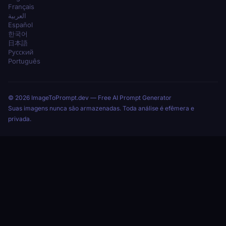
Français
العربية
Español
한국어
日本語
Русский
Português
© 2026 ImageToPrompt.dev — Free AI Prompt Generator
Suas imagens nunca são armazenadas. Toda análise é efêmera e
privada.