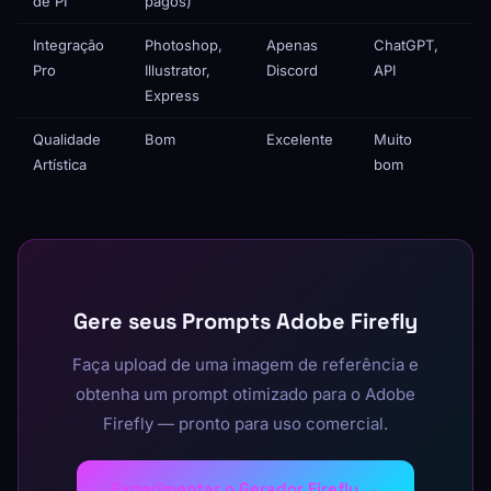
de PI
pagos)
Integração
Photoshop,
Apenas
ChatGPT,
In
Pro
Illustrator,
Discord
API
te
Express
Qualidade
Bom
Excelente
Muito
Va
Artística
bom
Gere seus Prompts Adobe Firefly
Faça upload de uma imagem de referência e
obtenha um prompt otimizado para o Adobe
Firefly — pronto para uso comercial.
Experimentar o Gerador Firefly →