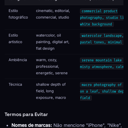
Estilo
cinematic, editorial,
commercial product
fotográfico
commercial, studio
photography, studio ligh
white background
Estilo
watercolor, oil
watercolor landscape, s
artístico
painting, digital art,
pastel tones, minimal de
flat design
Ambiência
warm, cozy,
serene mountain lake at
professional,
misty atmosphere, calm m
energetic, serene
Técnica
shallow depth of
macro photography of de
field, long
on a leaf, shallow depth
exposure, macro
field
Termos para Evitar
Nomes de marcas:
Não mencione "iPhone", "Nike",