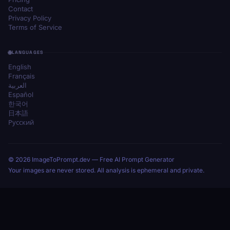
Contact
Privacy Policy
Terms of Service
LANGUAGES
English
Français
العربية
Español
한국어
日本語
Русский
© 2026 ImageToPrompt.dev — Free AI Prompt Generator
Your images are never stored. All analysis is ephemeral and private.