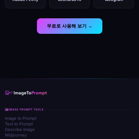
무료로 사용해 보기 →
ImageTo
Prompt
IMAGE PROMPT TOOLS
Image to Prompt
Text to Prompt
Describe Image
Midjourney