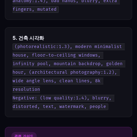
anatomy:1.4), bad hands, blurry, extra 
fingers, mutated
5. 건축 시각화
(photorealistic:1.3), modern minimalist 
house, floor-to-ceiling windows, 
infinity pool, mountain backdrop, golden 
hour, (architectural photography:1.2), 
wide angle lens, clean lines, 8k 
resolution
Negative: (low quality:1.4), blurry, 
distorted, text, watermark, people
관련 가이드