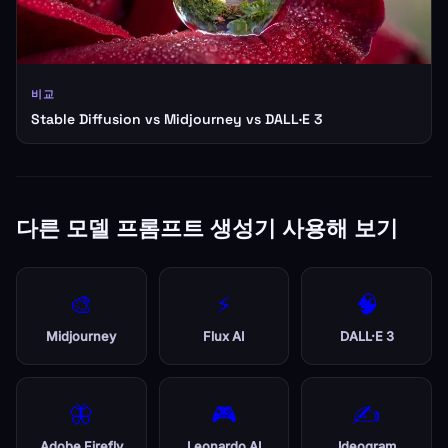
비교
Stable Diffusion vs Midjourney vs DALL·E 3
다른 모델 프롬프트 생성기 사용해 보기
🎨
⚡
🧠
Midjourney
Flux AI
DALL·E 3
🦋
🎮
✍️
Adobe Firefly
Leonardo AI
Ideogram