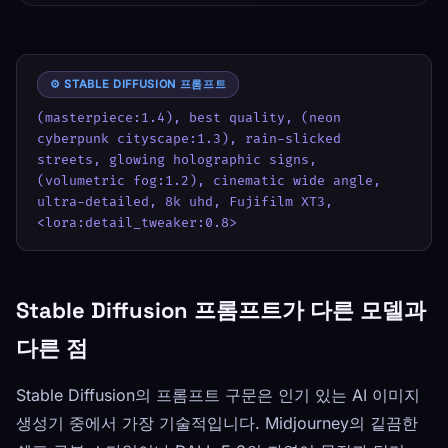
⚙️ STABLE DIFFUSION 프롬프트
(masterpiece:1.4), best quality, (neon 
cyberpunk cityscape:1.3), rain-slicked 
streets, glowing holographic signs, 
(volumetric fog:1.2), cinematic wide angle, 
ultra-detailed, 8k uhd, Fujifilm XT3, 
<lora:detail_tweaker:0.8>
Stable Diffusion 프롬프트가 다른 모델과
다른 점
Stable Diffusion의 프롬프트 구문은 인기 있는 AI 이미지
생성기 중에서 가장 기술적입니다. Midjourney의 깉끔한