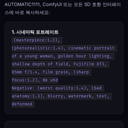
AUTOMATIC1111, ComfyUI 또는 모든 SD 호환 인터페이
스에 바로 복사하세요:
1. 시네마틱 포트레이트
(masterpiece:1.3), 
(photorealistic:1.4), cinematic portrait 
of a young woman, golden hour lighting, 
shallow depth of field, Fujifilm XT3, 
85mm f/1.4, film grain, (sharp 
focus:1.2), 8k uhd
Negative: (worst quality:1.4), (bad 
anatomy:1.3), blurry, watermark, text, 
deformed