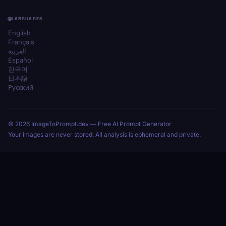
LANGUAGES
English
Français
العربية
Español
한국어
日本語
Русский
© 2026 ImageToPrompt.dev — Free AI Prompt Generator
Your images are never stored. All analysis is ephemeral and private.