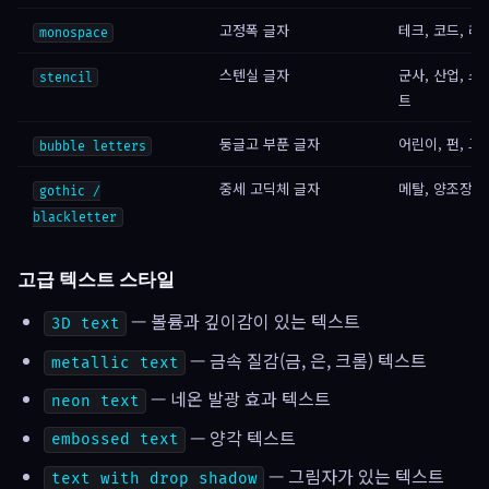
고정폭 글자
테크, 코드, 레
monospace
스텐실 글자
군사, 산업, 스
stencil
트
둥글고 부푼 글자
어린이, 펀, 
bubble letters
중세 고딕체 글자
메탈, 양조장,
gothic /
blackletter
고급 텍스트 스타일
— 볼륨과 깊이감이 있는 텍스트
3D text
— 금속 질감(금, 은, 크롬) 텍스트
metallic text
— 네온 발광 효과 텍스트
neon text
— 양각 텍스트
embossed text
— 그림자가 있는 텍스트
text with drop shadow