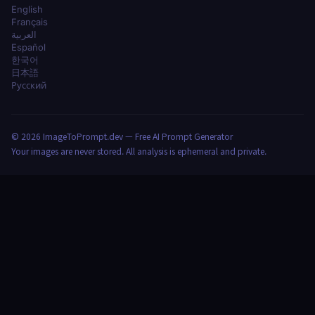
English
Français
العربية
Español
한국어
日本語
Русский
© 2026 ImageToPrompt.dev — Free AI Prompt Generator
Your images are never stored. All analysis is ephemeral and private.