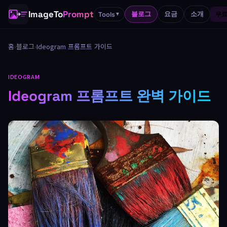
ImageTo
Prompt
블로그
요금
소개
Tools
무료
▼
홈
›
블로그
›
Ideogram 프롬프트 가이드
IDEOGRAM
Ideogram 프롬프트 완벽 가이드