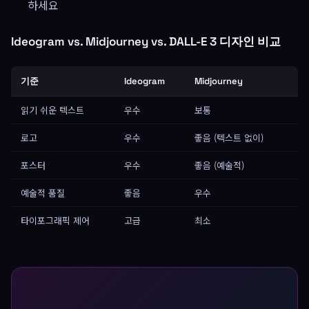
하세요
Ideogram vs. Midjourney vs. DALL-E 3 디자인 비교
기준
Ideogram
Midjourney
DA
읽기 쉬운 텍스트
우수
보통
매
로고
우수
좋음 (텍스트 없이)
좋
포스터
우수
좋음 (예술적)
좋
예술적 품질
좋음
우수
매
타이포그래픽 제어
고급
최소
중