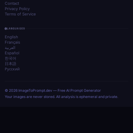
Contact
Privacy Policy
Terms of Service
LANGUAGES
English
Français
العربية
Español
한국어
日本語
Русский
© 2026 ImageToPrompt.dev — Free AI Prompt Generator
Your images are never stored. All analysis is ephemeral and private.