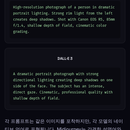
High-resolution photograph of a person in dramatic 
portrait lighting. Strong rim light from the left 
creates deep shadows. Shot with Canon EOS R5, 85mm 
f/1.4, shallow depth of field, cinematic color 
grading.
DALL·E 3
A dramatic portrait photograph with strong 
directional lighting creating deep shadows on one 
side of the face. The subject has an intense, 
direct gaze. Cinematic, professional quality with 
shallow depth of field.
각 프롬프트는 같은 이미지를 포착하지만, 각 모델의 네이
티브 언어로 표현됩니다. Midjourney는 간결한 설명어와