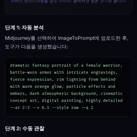
리버스 엔지니어링할 참조 이미지. 클릭하면 원본 크기로 봅니다.
단계 1: 자동 분석
Midjourney를 선택하여 ImageToPrompt에 업로드한 후,
도구가 다음을 생성했습니다:
dramatic fantasy portrait of a female warrior, 
battle-worn armor with intricate engravings, 
fierce expression, rim lighting from behind 
with warm orange glow, particle effects and 
embers, dark atmospheric background, cinematic 
concept art, digital painting, highly detailed 
--ar 2:3 --v 6.1 --style raw --q 2
단계 2: 수동 관찰