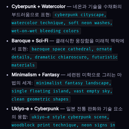
Cyberpunk + Watercolor
— 네온과 기술을 수채화의
부드러움으로 표현:
cyberpunk cityscape,
watercolor technique, soft neon washes,
wet-on-wet bleeding colors
Baroque + Sci-Fi
— 클래식한 웅장함을 미래적 맥락에
서 표현:
baroque space cathedral, ornate
details, dramatic chiaroscuro, futuristic
materials
Minimalism + Fantasy
— 세련된 미학으로 그리는 마
법의 세계:
minimalist fantasy landscape,
single floating island, vast empty sky,
clean geometric shapes
Ukiyo-e + Cyberpunk
— 일본 전통 판화와 기술 요소
의 융합:
ukiyo-e style cyberpunk scene,
woodblock print technique, neon signs in