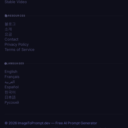
Stable Video
RESOURCES
블로그
소개
요금
Contact
Privacy Policy
Terms of Service
LANGUAGES
English
Français
العربية
Español
한국어
日本語
Русский
© 2026 ImageToPrompt.dev — Free AI Prompt Generator