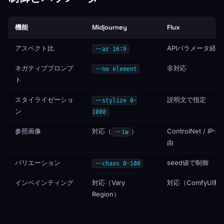
機能
Midjourney
Flux
アスペクト比
APIパラメータ経由
--ar 16:9
ネガティブプロンプ
非対応
--no element
ト
スタイライゼーショ
説明文で指定
--stylize 0-
ン
1000
参照画像
対応（
）
ControlNet / IP-A
--iw
由
バリエーション
seed値で制御
--chaos 0-100
インペインティング
対応（Vary
対応（ComfyUI利
Region）