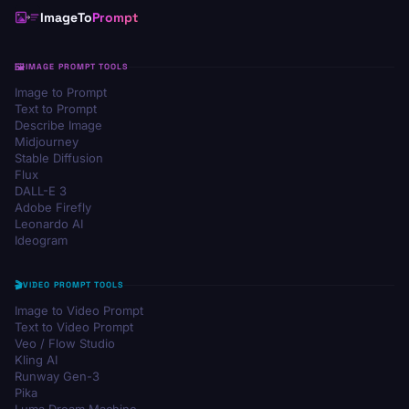
ImageTo
Prompt
IMAGE PROMPT TOOLS
Image to Prompt
Text to Prompt
Describe Image
Midjourney
Stable Diffusion
Flux
DALL-E 3
Adobe Firefly
Leonardo AI
Ideogram
VIDEO PROMPT TOOLS
Image to Video Prompt
Text to Video Prompt
Veo / Flow Studio
Kling AI
Runway Gen-3
Pika
Luma Dream Machine