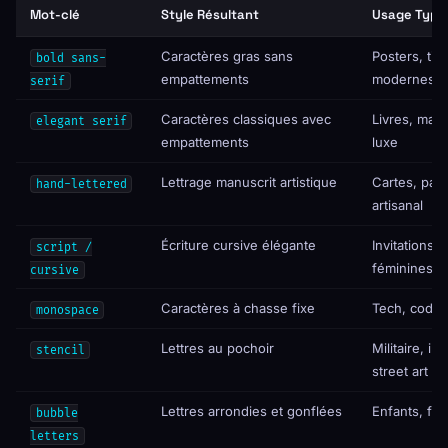
Mot-clé
Style Résultant
Usage Typi
Caractères gras sans
Posters, titr
bold sans-
empattements
modernes
serif
Caractères classiques avec
Livres, mar
elegant serif
empattements
luxe
Lettrage manuscrit artistique
Cartes, pac
hand-lettered
artisanal
Écriture cursive élégante
Invitations,
script /
féminines
cursive
Caractères à chasse fixe
Tech, code, 
monospace
Lettres au pochoir
Militaire, ind
stencil
street art
Lettres arrondies et gonflées
Enfants, fun,
bubble
letters