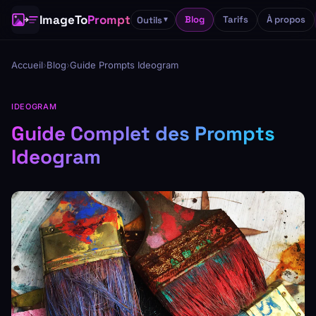
ImageTo
Prompt
Blog
Tarifs
À propos
Outils
▼
Accueil
›
Blog
›
Guide Prompts Ideogram
IDEOGRAM
Guide Complet des Prompts
Ideogram