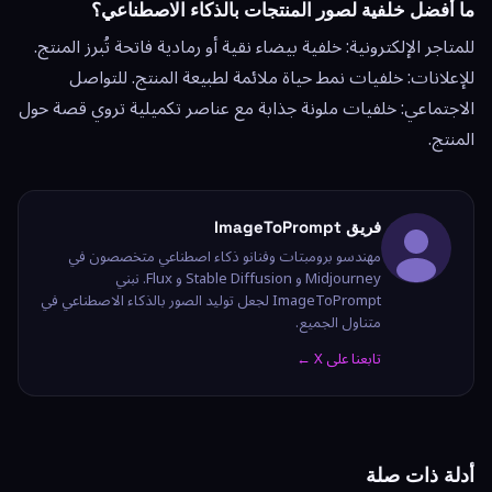
ما أفضل خلفية لصور المنتجات بالذكاء الاصطناعي؟
للمتاجر الإلكترونية: خلفية بيضاء نقية أو رمادية فاتحة تُبرز المنتج.
للإعلانات: خلفيات نمط حياة ملائمة لطبيعة المنتج. للتواصل
الاجتماعي: خلفيات ملونة جذابة مع عناصر تكميلية تروي قصة حول
المنتج.
فريق ImageToPrompt
مهندسو برومبتات وفنانو ذكاء اصطناعي متخصصون في
Midjourney و Stable Diffusion و Flux. نبني
ImageToPrompt لجعل توليد الصور بالذكاء الاصطناعي في
متناول الجميع.
تابعنا على X ←
أدلة ذات صلة