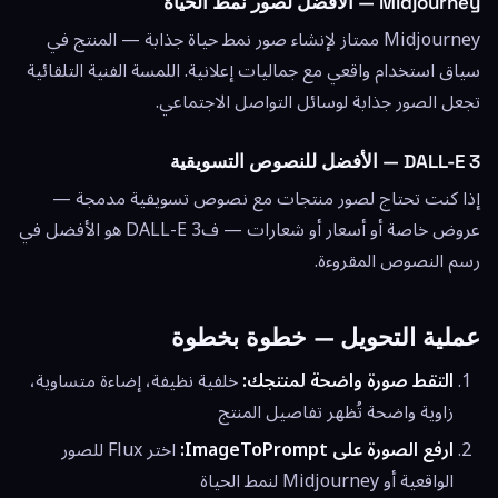
Midjourney — الأفضل لصور نمط الحياة
Midjourney ممتاز لإنشاء صور نمط حياة جذابة — المنتج في
سياق استخدام واقعي مع جماليات إعلانية. اللمسة الفنية التلقائية
تجعل الصور جذابة لوسائل التواصل الاجتماعي.
DALL-E 3 — الأفضل للنصوص التسويقية
إذا كنت تحتاج لصور منتجات مع نصوص تسويقية مدمجة —
عروض خاصة أو أسعار أو شعارات — فDALL-E 3 هو الأفضل في
رسم النصوص المقروءة.
عملية التحويل — خطوة بخطوة
التقط صورة واضحة لمنتجك:
خلفية نظيفة، إضاءة متساوية،
زاوية واضحة تُظهر تفاصيل المنتج
ارفع الصورة على ImageToPrompt:
اختر Flux للصور
الواقعية أو Midjourney لنمط الحياة