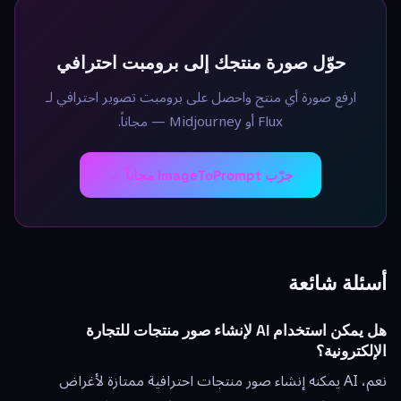
حوّل صورة منتجك إلى برومبت احترافي
ارفع صورة أي منتج واحصل على برومبت تصوير احترافي لـ
Flux أو Midjourney — مجاناً.
جرّب ImageToPrompt مجاناً ←
أسئلة شائعة
هل يمكن استخدام AI لإنشاء صور منتجات للتجارة
الإلكترونية؟
نعم، AI يمكنه إنشاء صور منتجات احترافية ممتازة لأغراض