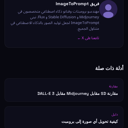
فريق ImageToPrompt
مهندسو برومبتات وفنانو ذكاء اصطناعي متخصصون في
Midjourney و Stable Diffusion و Flux. نبني
ImageToPrompt لجعل توليد الصور بالذكاء الاصطناعي في
متناول الجميع.
تابعنا على X ←
أدلة ذات صلة
مقارنة
مقارنة SD مقابل Midjourney مقابل DALL-E 3
دليل
كيفية تحويل أي صورة إلى برومبت