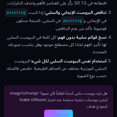
اقتطاعه في SD 1.5. ركّز على العناصر الأهم واحذف التكرارات.
تناقض البرومبت الإيجابي والسلبي:
إذا كتبت
painting
في الإيجابي و
في السلبي، النتيجة ستكون
painting
فوضوية. تأكد من عدم التناقض.
نسخ قوائم سلبية بدون فهم:
كل كلمة في البرومبت السلبي
لها تأثير. افهم لماذا كل مصطلح موجود وهل يناسب صورتك
المحددة.
استخدام نفس البرومبت السلبي لكل شيء:
البرومبت
السلبي للبورتريه يختلف عن المناظر الطبيعية. خصّص قائمتك
حسب نوع الصورة.
هل تريد برومبت سلبي مُنشأ تلقائياً لأي صورة؟ ImageToPrompt
يُنشئ برومبتات سلبية محسّنة عند اختيار Stable Diffusion
كنموذج هدف.
جرّب مجاناً ←