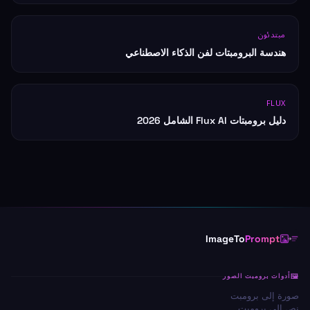
مبتدئون
هندسة البرومبتات لفن الذكاء الاصطناعي
FLUX
دليل برومبتات Flux AI الشامل 2026
ImageTo
Prompt
أدوات برومبت الصور
صورة إلى برومبت
نص إلى برومبت