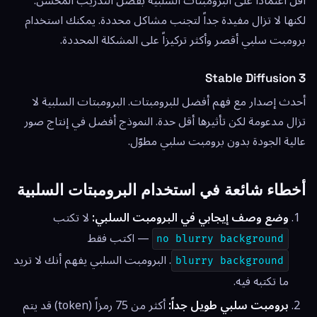
أقل اعتماداً على البرومبتات السلبية بفضل التدريب المحسّن.
لكنها لا تزال مفيدة جداً لتجنب مشاكل محددة. يمكنك استخدام
برومبت سلبي أقصر وأكثر تركيزاً على المشكلة المحددة.
Stable Diffusion 3
أحدث إصدار مع فهم أفضل للبرومبتات. البرومبتات السلبية لا
تزال مدعومة لكن تأثيرها أقل حدة. النموذج أفضل في إنتاج صور
عالية الجودة بدون برومبت سلبي مطوّل.
أخطاء شائعة في استخدام البرومبتات السلبية
وضع وصف إيجابي في البرومبت السلبي:
لا تكتب
— اكتب فقط
no blurry background
. البرومبت السلبي يفهم أنك لا تريد
blurry background
ما تكتبه فيه.
برومبت سلبي طويل جداً:
أكثر من 75 رمزاً (token) قد يتم